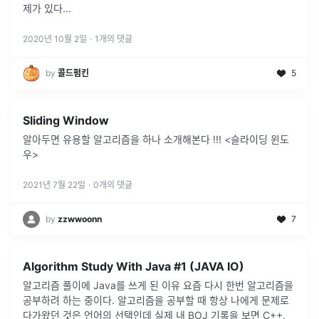
제가 있다
...
2020년 10월 2일
·
1
개의 댓글
by
콜드펌킨
5
Sliding Window
알아두면 유용할 알고리즘을 하나 소개해본다 !!! <슬라이딩 윈도
우>
2021년 7월 22일
·
0
개의 댓글
by
zzwwoonn
7
Algorithm Study With Java #1 (JAVA IO)
알고리즘 풀이에 Java를 쓰게 된 이유 요즘 다시 한번 알고리즘을
공부하려 하는 중이다. 알고리즘을 공부할 때 항상 나에게 문제로
다가왔던 것은 언어의 선택인데 실제 내 BOJ 기록을 보면 C++,