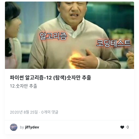
파이썬 알고리즘-12 (탐색)숫자만 추출
12.숫자만 추출
2020년 8월 25일
·
0
개의 댓글
by
jiffydev
0