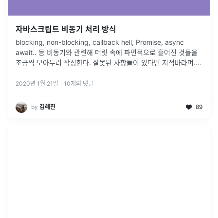
자바스크립트 비동기 처리 방식
blocking, non-blocking, callback hell, Promise, async
await.. 등 비동기와 관련해 머릿 속에 파편적으로 흩어진 것들을
조금씩 모아두려 작성한다. 잘못된 사항들이 있다면 지적바라며..
사용된 예시 MDN 예제에서 조금씩 덧붙였습니다. 동기 vs 비동기
동기와 비동기를 나누는 가장 큰 차이점을 어떻게 실행 ...
2020년 1월 21일
·
10
개의 댓글
by
김혜진
89