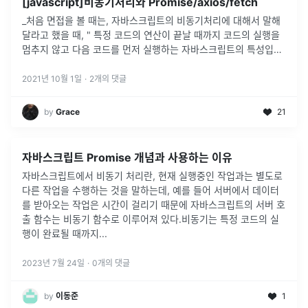
[javascript]비동기처리와 Promise/axios/fetch
_처음 면접을 볼 때는, 자바스크립트의 비동기처리에 대해서 말해
달라고 했을 때, " 특정 코드의 연산이 끝날 때까지 코드의 실행을
멈추지 않고 다음 코드를 먼저 실행하는 자바스크립트의 특성입니
다. " 라고만 말하고 끝맺음 해버렸다. 말 그대로 용어에 대한 정의
만 알고
...
2021년 10월 1일
·
2
개의 댓글
by
Grace
21
자바스크립트 Promise 개념과 사용하는 이유
자바스크립트에서 비동기 처리란, 현재 실행중인 작업과는 별도로
다른 작업을 수행하는 것을 말하는데, 예를 들어 서버에서 데이터
를 받아오는 작업은 시간이 걸리기 때문에 자바스크립트의 서버 호
출 함수는 비동기 함수로 이루어져 있다.비동기는 특정 코드의 실
행이 완료될 때까지
...
2023년 7월 24일
·
0
개의 댓글
by
이동준
1