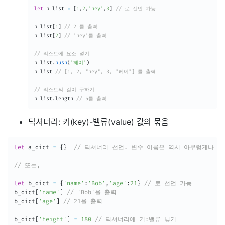
let
 b_list 
=
[
1
,
2
,
'hey'
,
3
]
// 로 선언 가능
b_list
[
1
]
// 2 를 출력
b_list
[
2
]
// 'hey'를 출력
// 리스트에 요소 넣기
b_list
.
push
(
'헤이'
)
b_list 
// [1, 2, "hey", 3, "헤이"] 를 출력
// 리스트의 길이 구하기
b_list
.
length 
// 5를 출력
딕셔너리: 키(key)-밸류(value) 값의 묶음
let
 a_dict 
=
{
}
// 딕셔너리 선언. 변수 이름은 역시 아무렇게나 가
// 또는,
let
 b_dict 
=
{
'name'
:
'Bob'
,
'age'
:
21
}
// 로 선언 가능
b_dict
[
'name'
]
// 'Bob'을 출력
b_dict
[
'age'
]
// 21을 출력
b_dict
[
'height'
]
=
180
// 딕셔너리에 키:밸류 넣기