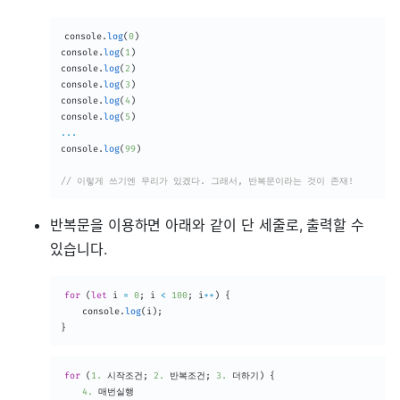
console
.
log
(
0
)
console
.
log
(
1
)
console
.
log
(
2
)
console
.
log
(
3
)
console
.
log
(
4
)
console
.
log
(
5
)
...
console
.
log
(
99
)
// 이렇게 쓰기엔 무리가 있겠다. 그래서, 반복문이라는 것이 존재!
반복문을 이용하면 아래와 같이 단 세줄로, 출력할 수
있습니다.
for
(
let
 i 
=
0
;
 i 
<
100
;
 i
++
)
{
	console
.
log
(
i
)
;
}
for
(
1.
 시작조건
;
2.
 반복조건
;
3.
 더하기
)
{
4.