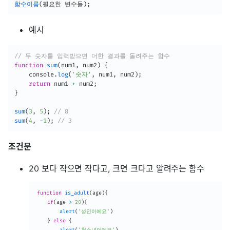
함수이름
(
필요한 변수들
)
;
예시
// 두 숫자를 입력받으면 더한 결과를 돌려주는 함수
function
sum
(
num1
,
 num2
)
{
	console
.
log
(
'숫자'
,
 num1
,
 num2
)
;
return
 num1 
+
 num2
;
}
sum
(
3
,
5
)
;
// 8
sum
(
4
,
-
1
)
;
// 3
조건문
20 보다 작으면 작다고, 크면 크다고 알려주는 함수
function
is_adult
(
age
)
{
if
(
age 
>
20
)
{
alert
(
'성인이에요'
)
}
else
{
alert
(
'청소년이에요'
)