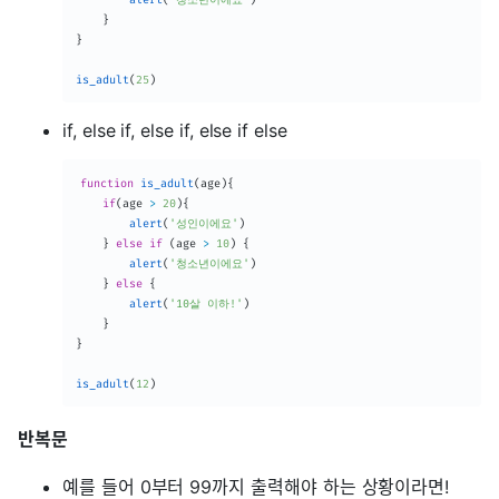
}
}
is_adult
(
25
)
if, else if, else if, else if else
function
is_adult
(
age
)
{
if
(
age 
>
20
)
{
alert
(
'성인이에요'
)
}
else
if
(
age 
>
10
)
{
alert
(
'청소년이에요'
)
}
else
{
alert
(
'10살 이하!'
)
}
}
is_adult
(
12
)
반복문
예를 들어 0부터 99까지 출력해야 하는 상황이라면!