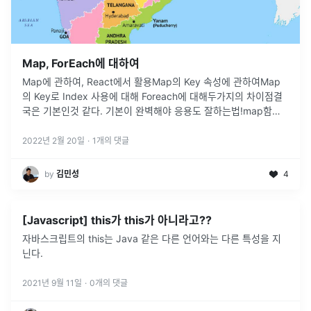
Map, ForEach에 대하여
Map에 관하여, React에서 활용Map의 Key 속성에 관하여Map
의 Key로 Index 사용에 대해 Foreach에 대해두가지의 차이점결
국은 기본인것 같다. 기본이 완벽해야 응용도 잘하는법!map함수
를 정확하게 알고 사용하고싶어서특히 key속성이 깊게 궁금했다
fo
...
2022년 2월 20일
·
1
개의 댓글
by
김민성
4
[Javascript] this가 this가 아니라고??
자바스크립트의 this는 Java 같은 다른 언어와는 다른 특성을 지
닌다.
2021년 9월 11일
·
0
개의 댓글