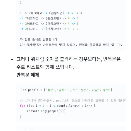
}
1
-
>
2
체크하고 
-
>
(
괜찮으면
)
-
>
4
-
>
3
-
>
2
체크하고 
-
>
(
괜찮으면
)
-
>
4
-
>
3
-
>
2
체크하고 
-
>
(
괜찮으면
)
-
>
4
-
>
3
-
>
2
체크하고 
-
>
(
괜찮으면
)
-
>
4
-
>
3
와 같은 순서로 실행됩니다
.
i가 증가하다가 반복조건에 맞지 않으면
,
 반복을 종료하고 빠져나옵니다
.
그러나 위처럼 숫자를 출력하는 경우보다는, 반복문은
주로 리스트와 함께 쓰입니다.
반복문 예제
let
 people 
=
[
'철수'
,
'영희'
,
'민수'
,
'형준'
,
'기남'
,
'동희'
]
// i가 1씩 증가하면서, people의 원소를 차례대로 불러올 수 있게 됩니다.
for
(
let
 i 
=
0
;
 i 
<
 people
.
length 
;
 i
++
)
{
	console
.
log
(
people
[
i
]
)
}