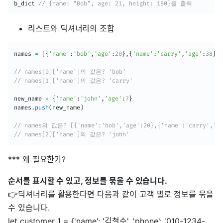
b_dict 
// {name: "Bob", age: 21, height: 180}을 출력
리스트와 딕셔너리의 조합
names 
=
[
{
'name'
:
'bob'
,
'age'
:
20
}
,
{
'name'
:
'carry'
,
'age'
:
38
}
]
// names[0]['name']의 값은? 'bob'
// names[1]['name']의 값은? 'carry'
new_name 
=
{
'name'
:
'john'
,
'age'
:
7
}
names
.
push
(
new_name
)
// names의 값은? [{'name':'bob','age':20},{'name':'carry','ag
// names[2]['name']의 값은? 'john'
*** 왜 필요한가?
순서를 표시할 수 있고, 정보를 묶을 수 있습니다.
👉딕셔너리를 활용한다면 다음과 같이 고객 별로 정보를 묶을
수 있습니다.
let customer_1 = {'name': '김철수', 'phone': '010-1234-