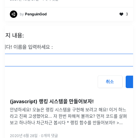
by
PenguinGod
3
(javascript) 랭킹 시스템을 만들어보자!
안녕하세요! 오늘은 랭킹 시스템을 구현해 보려고 해요! 이거 하느
라고 진짜 고생했어요... 자 한번 파해쳐 볼까요? 먼저 코드를 살펴
보고 하나하나 차근차근 봅시다 * 랭킹 함수를 만들어보자!! >
array = {'a', 'b', 'c'} array.push('d
...
2020년 6월 28일
·
0
개의 댓글