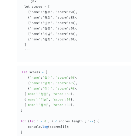
  ```jsx

  let scores = [

  	{'name':'철수', 'score':90},

  	{'name':'영희', 'score':85},

  	{'name':'민수', 'score':70},

    {'name':'형준', 'score':50},

    {'name':'기남', 'score':68},

    {'name':'동희', 'score':30},

  ]

  ```

let
 scores 
=
[
{
'name'
:
'철수'
,
'score'
:
90
}
,
{
'name'
:
'영희'
,
'score'
:
85
}
,
{
'name'
:
'민수'
,
'score'
:
70
}
,
{
'name'
:
'형준'
,
'score'
:
50
}
,
{
'name'
:
'기남'
,
'score'
:
68
}
,
{
'name'
:
'동희'
,
'score'
:
30
}
,
]
for
(
let
 i 
=
0
;
 i 
<
 scores
.
length 
;
 i
++
)
{
	console
.
log
(
scores
[
i
]
)
;
}