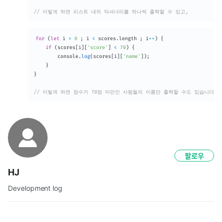
// 이렇게 하면 리스트 내의 딕셔너리를 하나씩 출력할 수 있고,
for
(
let
 i 
=
0
;
 i 
<
 scores
.
length 
;
 i
++
)
{
if
(
scores
[
i
]
[
'score'
]
<
70
)
{
		console
.
log
(
scores
[
i
]
[
'name'
]
)
;
}
}
// 이렇게 하면 점수가 70점 미만인 사람들의 이름만 출력할 수도 있습니다.
팔로우
HJ
Development log