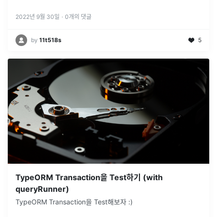
2022년 9월 30일
·
0
개의 댓글
by
11t518s
5
TypeORM Transaction을 Test하기 (with
queryRunner)
TypeORM Transaction을 Test해보자 :)