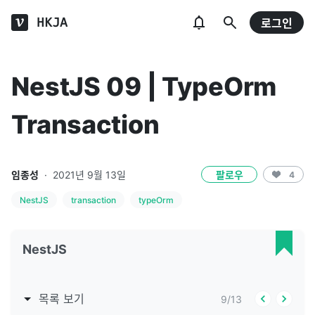
HKJA
로그인
NestJS 09 | TypeOrm
Transaction
임종성
·
2021년 9월 13일
팔로우
4
NestJS
transaction
typeOrm
NestJS
목록 보기
9
/
13