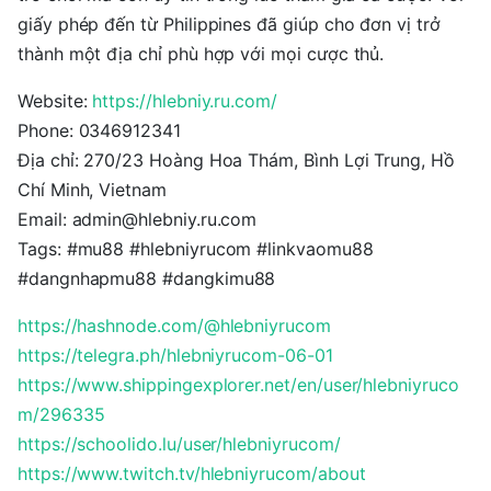
giấy phép đến từ Philippines đã giúp cho đơn vị trở
thành một địa chỉ phù hợp với mọi cược thủ.
Website:
https://hlebniy.ru.com/
Phone: 0346912341
Địa chỉ: 270/23 Hoàng Hoa Thám, Bình Lợi Trung, Hồ
Chí Minh, Vietnam
Email: admin@hlebniy.ru.com
Tags: #mu88 #hlebniyrucom #linkvaomu88
#dangnhapmu88 #dangkimu88
https://hashnode.com/@hlebniyrucom
https://telegra.ph/hlebniyrucom-06-01
https://www.shippingexplorer.net/en/user/hlebniyruco
m/296335
https://schoolido.lu/user/hlebniyrucom/
https://www.twitch.tv/hlebniyrucom/about