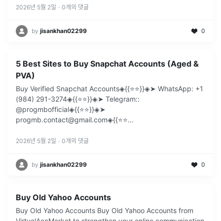
2026년 5월 2일
·
0
개의 댓글
by
jisankhan02299
0
5 Best Sites to Buy Snapchat Accounts (Aged &
PVA)
Buy Verified Snapchat Accounts◈{{⭐️⭐️}}◈➤ WhatsApp: +1
(984) 291-3274◈{{⭐️⭐️}}◈➤ Telegram::
@progmbofficial◈{{⭐️⭐️}}◈➤
progmb.contact@gmail.com◈{{⭐️⭐
...
2026년 5월 2일
·
0
개의 댓글
by
jisankhan02299
0
Buy Old Yahoo Accounts
Buy Old Yahoo Accounts Buy Old Yahoo Accounts from
VirtualAccMarket to strengthen your online communication