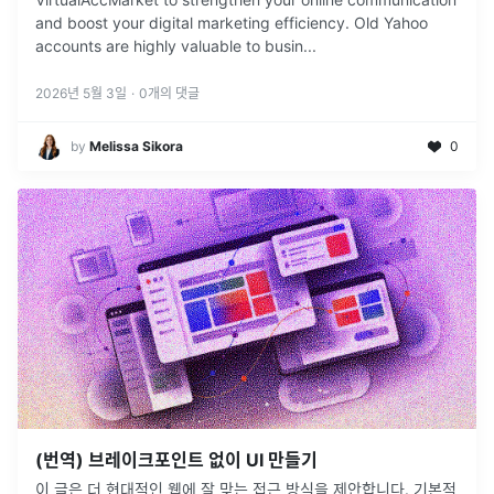
and boost your digital marketing efficiency. Old Yahoo
accounts are highly valuable to busin...
2026년 5월 3일
·
0
개의 댓글
by
Melissa Sikora
0
(번역) 브레이크포인트 없이 UI 만들기
이 글은 더 현대적인 웹에 잘 맞는 접근 방식을 제안합니다. 기본적