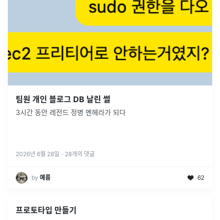
팀원 개인 블로그 DB 날린 썰
3시간 동안 레전드 정병 멘헤라가 되다
2026년 6월 28일
·
28
개의 댓글
by
예름
62
프로토타입 만들기