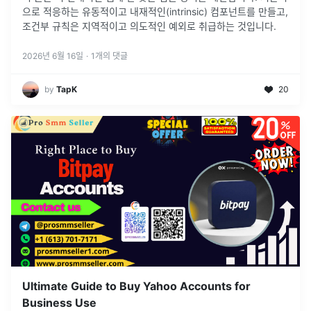
으로 적응하는 유동적이고 내재적인(intrinsic) 컴포넌트를 만들고,
조건부 규칙은 지역적이고 의도적인 예외로 취급하는 것입니다.
2026년 6월 16일
·
1
개의 댓글
by
TapK
20
Ultimate Guide to Buy Yahoo Accounts for
Business Use