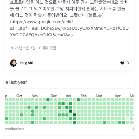
프로토타입을 어느 것으로 만들지 아주 잠시 고민했었는데요 러버
블 클로드 그 외 ? 이또한 그냥 지피티한테 원하는 서비스를 만들
때 어느 것이 편할지 물어봤어요. 그랬더니 [볼트.뉴]
(https://www.google.com/aclk?
sa=L&pf=1&ai=DChsSEwjKvpaUoJyUAxXMm6YDHd1fObQ
YACICCAEQAxoCdGI&co=1&as...
2026년 5월 3일
·
0
개의 댓글
by
gobi
0