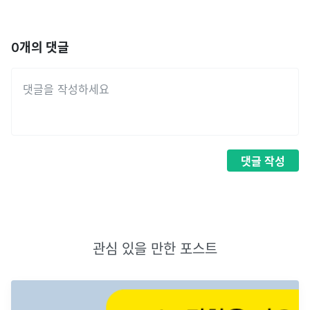
0
개의 댓글
댓글
작성
관심 있을 만한 포스트