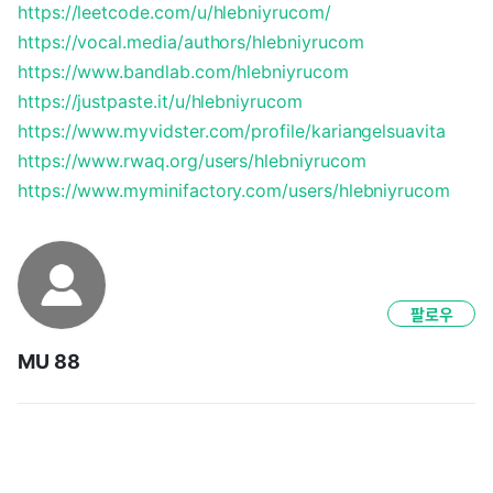
https://leetcode.com/u/hlebniyrucom/
https://vocal.media/authors/hlebniyrucom
https://www.bandlab.com/hlebniyrucom
https://justpaste.it/u/hlebniyrucom
https://www.myvidster.com/profile/kariangelsuavita
https://www.rwaq.org/users/hlebniyrucom
https://www.myminifactory.com/users/hlebniyrucom
팔로우
MU 88