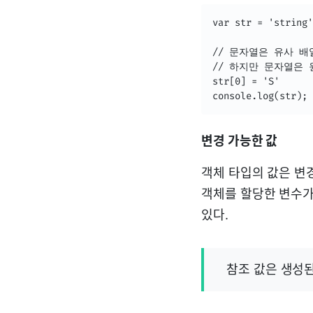
var str = 'string'
// 문자열은 유사 배
// 하지만 문자열은 
str[0] = 'S'

console.log(str); 
변경 가능한 값
객체 타입의 값은 변
객체를 할당한 변수가
있다.
참조 값은 생성된