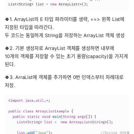
List
<
String
>
 list 
=
new
ArrayList
<
>
(
)
;
🍀1. ArrayList의 E 타입 파라미터를 생략, ==> 왼쪽 List에
지정된 타입을 따라간다.
두 코드는 동일하게 String을 저장하는 ArrayList 객체 생성
🍀2. 기본 생성자로 ArrayList 객체를 생성하면 내부에
10개의 객체를 저장할 수 있는 초기 용량(capacity)을 가지게
된다.
🍀3. ArraList에 객체를 추가하면 0번 인덱스부터 차례대로
저장.
<
import 
java
.
util
.
*
;
public
class
ArrayListExample
{
public
static
void
main
(
String
 args
[
]
)
{
List
<
String
>
 list 
=
new
ArrrayList
<
String
>
(
)
;
    list
.
add
(
"Java"
)
;
//String 객체를