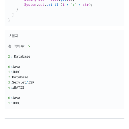
System
.
out
.
println
(
i 
+
":"
+
 str
)
;
}
}
}
📍결과

총 객체수
:
5
2
:
Database
0
:
Java
1
:
2
:
Database
3
:
Servlet
/
4
:
iBATIS

0
:
Java
1
:
JDBC