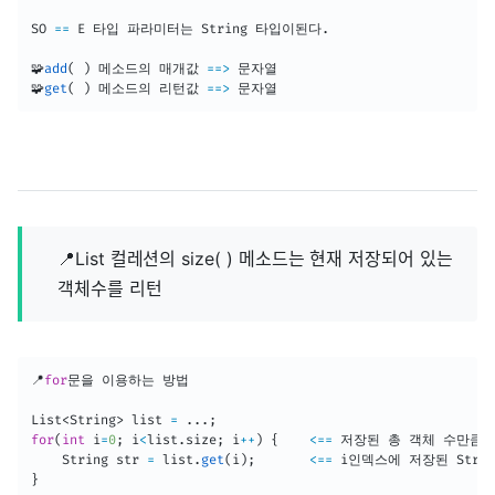
SO 
==
E
 타입 파라미터는 
String
 타입이된다
.
🧩
add
(
)
 메소드의 매개값 
==
>
 문자열

🧩
get
(
)
 메소드의 리턴값 
==
>
📍List 컬레션의 size( ) 메소드는 현재 저장되어 있는
객체수를 리턴
📍
for
문을 이용하는 방법

List
<
String
>
 list 
=
.
.
.
;
for
(
int
 i
=
0
;
 i
<
list
.
size
;
 i
++
)
{
<=
=
 저장된 총 객체 수만큼 
String
 str 
=
 list
.
get
(
i
)
;
<=
=
 i인덱스에 저장된 
Strin
}