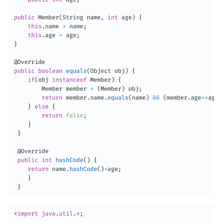
public
Member
(
String
 name
,
int
 age
)
{
this
.
name 
=
 name
;
this
.
age 
=
 age
;
}
@Override
public
boolean
equals
(
Object
 obj
)
{
if
(
obj 
instanceof
Member
)
{
Member
 member 
=
(
Member
)
 obj
;
return
 member
.
name
.
equals
(
name
)
&&
(
member
.
age
==
age
)
}
else
{
return
false
;
}
}
@Override
public
int
hashCode
(
)
{
return
 name
.
hashCode
(
)
+
age
;
}
}
<
import 
java
.
util
.
*
;