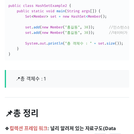
public
class
HashSetExample2
{
public
static
void
main
(
String args
[
]
)
{
Set
<
Member
>
 set 
=
new
HashSet
<
Member
(
)
;
        set
.
add
(
new
Member
(
"홍길동"
,
30
)
)
;
//인스턴스는 
        set
.
add
(
new
Member
(
"홍길동"
,
30
)
)
;
//데이터가 동
System
.
out
.
println
(
"총 객체수 : "
+
 set
.
size
(
)
)
;
}
}
📍총 객체수 : 1
📌총 정리
🍀
컬렉션 프레임 워크
: 널리 알려져 있는 자료구도(Data