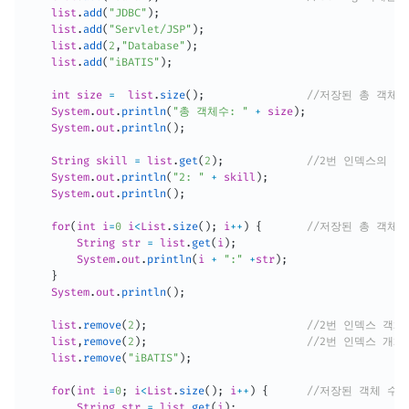
    list
.
add
(
"JDBC"
)
;
    list
.
add
(
"Servlet/JSP"
)
;
    list
.
add
(
2
,
"Database"
)
;
    list
.
add
(
"iBATIS"
)
;
int
 size 
=
  list
.
size
(
)
;
//저장된 총 객체 
System
.
out
.
println
(
"총 객체수: "
+
 size
)
;
System
.
out
.
println
(
)
;
String
 skill 
=
 list
.
get
(
2
)
;
//2번 인덱스의 객
System
.
out
.
println
(
"2: "
+
 skill
)
;
System
.
out
.
println
(
)
;
for
(
int
 i
=
0
 i
<
List
.
size
(
)
;
 i
++
)
{
//저장된 총 객체
String
 str 
=
 list
.
get
(
i
)
;
System
.
out
.
println
(
i 
+
":"
+
str
)
;
}
System
.
out
.
println
(
)
;
    list
.
remove
(
2
)
;
//2번 인덱스 객체(
    list
,
remove
(
2
)
;
//2번 인덱스 개체(
    list
.
remove
(
"iBATIS"
)
;
for
(
int
 i
=
0
;
 i
<
List
.
size
(
)
;
 i
++
)
{
//저장된 객체 수 
String
 str 
=
 list
.
get
(
i
)
;