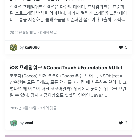
컬렉션 프레임워크컬렉션은 다수의 데이터, 프레임워크는 표준화
된 프로그래밍 방식을 의미한다. 따라서 컬렉션 프레임워크란 데이
터 그룹을 저장하는 클래스들을 표준화한 설계이다. (출처: 자바의
정석) 컬렉션 프레임워크를 활용하면 객체 지향적이고 재사용성이
높은 코드를 작성할
...
2022년 5월 19일
·
0
개의 댓글
by
kai6666
5
iOS 프레임워크 #CocoaTouch #Foundation #UIkit
코코아(Cocoa) 먼저 코코아(Cocoa)라는 단어는, NSObject를
상속받는 모든 클래스, 모든 객체를 가리킬 때 사용하는 단어다. 그
렇다면 왜 이름이 하필 코코아일까? 위키에서 긁어온 위 글을 보면
알 수 있다. 당시 지금이상으로 핫했던 언어인 Java가
...
2019년 8월 16일
·
0
개의 댓글
by
wani
2