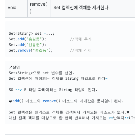
remove(
void
Set 컬렉션에 객체를 제거한다.
)
Set
<
String
>
 set 
=
.
.
.
;
Set
.
add
(
"홍길동"
)
;
//객체 추가
Set
.
add
(
"신용권"
)
;
Set
.
remove
(
"홍길동"
)
;
//객체 삭제
Set
<
String
>
으로 set 변수를 선언
.
Set
 컬렉션에 저장되는 객체를 
String
 타입으로 한다
~
SO 
==
>
E
 타입 파라미터는 
String
 타입이 된다
.
🧩
add
(
)
 메소드와 
remove
(
)
 메소드의 매개값은 문자열이 된다
.
Set
 컬렉션은 인덱스로 객체를 검색해서 가져오는 메소드가 없다
.
❌

대신 전체 객체를 대상으로 한 번씩 반복해서 가져오는 
*
*
반복자
*
*
(
Iter