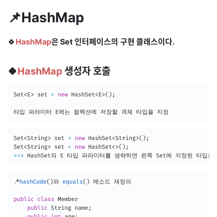
📌HashMap
🍀
HashMap
은 Set 인터페이스의 구현 클래스이다.
🍀
HashMap
생성자 호출
Set
<
E
>
 set 
=
new
HashSet
<
E
>
(
)
;
타입 파라미터 
E
Set
<
String
>
 set 
=
new
HashSet
<
String
>
(
)
;
Set
<
String
>
 set 
=
new
HashSet
<
>
(
)
;
==
>
HashSet
의 
E
 타입 파라미터를 생략하면 왼쪽 
Set
에 지정된 타입을
📍
hashCode
(
)
와 
equals
(
)
 메소드 재정의

public
class
Member
public
String
 name
;
public
int
 age
;