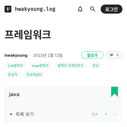
hwakyoung.log
로그인
프레임워크
hwakyoung
·
2023년 2월 12일
팔로우
0
List컬렉션
map컬렉션
컬랙션 프레임워크
혼공
혼공자
혼공학습단
java
목록 보기
7
/
7