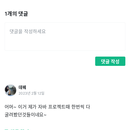
1
개의 댓글
댓글
작성
데꿰
2023년 2월 12일
어머~ 이거 제가 자바 프로젝트때 한번씩 다
굴려봤던것들이네요~