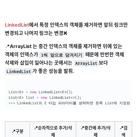
LinkedList
에서 특정 인덱스의 객체를 제거하면 앞뒤 링크만
변경되고 나머지 링크는 변경❌
📍
ArrayList 는 중간 인덱스의 객체를 제거하면 뒤에 있는
객체의 인덱스가
때문에 빈번한 객체
1씩 앞으로 당겨지기
삭제와 삽입이 일어나는 곳에서는
보다
ArrayList
가 좋은 성능을 발휘.
LinkedList
List
<
E
>
=
new
LinkedList
<
E
>
(
)
;
List
<
E
>
 list 
=
new
LinkedList
<
>
(
)
;
==
>
LinkedList
의 
E
 타입 파라미터를 생략하면 왼쪽 
List
에 지정된 타
📍순차적으로 추가/삭
📍중간에 추가/삭
📍검
📍구분
제
제
색