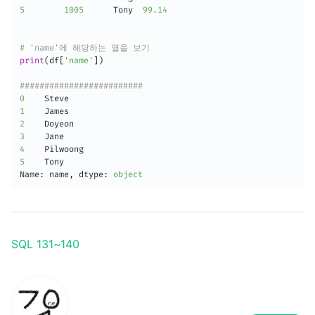
5
1005
      Tony  
99.14
# 'name'에 해당하는 열을 보기
print
(
df
[
'name'
]
)
#########################
0
1
2
3
4
5
    Tony 

Name
:
 name
,
 dtype
:
object
SQL 131~140