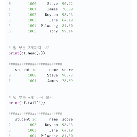
0
1000
     Steve  
90.72
1
1001
     James  
78.09
2
1002
    Doyeon  
98.43
3
1003
      Jane  
64.19
4
1004
  Pilwoong  
81.30
5
1005
      Tony  
99.14
# 앞 부분 2개까지 보기
print
(
df
.
head
(
2
)
)
#########################
   student 
id
0
1000
     Steve  
90.72
1
1001
     James  
78.09
# 뒷 부분 4개 까지 보기
print
(
df
.
tail
(
4
)
)
#########################
   student 
id
2
1002
    Doyeon  
98.43
3
1003
      Jane  
64.19
4
1004
  Pilwoong  
81.30