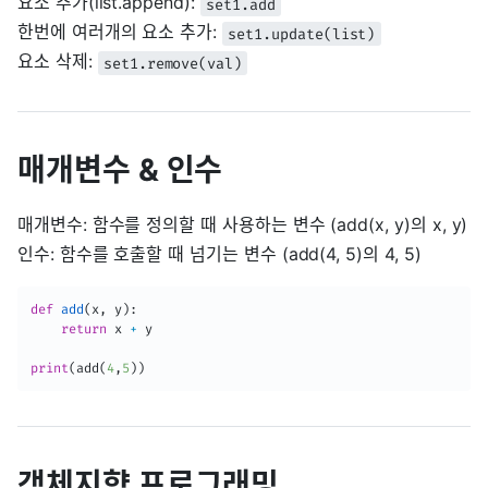
요소 추가(list.append):
set1.add
한번에 여러개의 요소 추가:
set1.update(list)
요소 삭제:
set1.remove(val)
매개변수 & 인수
매개변수: 함수를 정의할 때 사용하는 변수 (add(x, y)의 x, y)
인수: 함수를 호출할 때 넘기는 변수 (add(4, 5)의 4, 5)
def
add
(
x
,
 y
)
:
return
 x 
+
 y

print
(
add
(
4
,
5
)
)
객체지향 프로그래밍