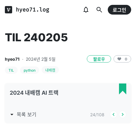
hyeo71.log
로그인
TIL 240205
hyeo71
·
2024년 2월 5일
팔로우
0
TIL
python
내배캠
2024 내배캠 AI 트랙
목록 보기
24
/
108