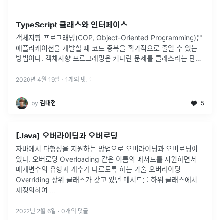
TypeScript 클래스와 인터페이스
객체지향 프로그래밍(OOP, Object-Oriented Programming)은
애플리케이션을 개발할 때 코드 중복을 획기적으로 줄일 수 있는
방법이다. 객체지향 프로그래밍은 커다란 문제를 클래스라는 단위
로 나누고 클래스 간의 관계를 추가하면서 코드 중복을 최소화하
는
...
2020년 4월 19일
·
1
개의 댓글
by
김대현
5
[Java] 오버라이딩과 오버로딩
자바에서 다형성을 지원하는 방법으로 오버라이딩과 오버로딩이
있다. 오버로딩 Overloading 같은 이름의 메서드를 지원하면서
매개변수의 유형과 개수가 다르도록 하는 기술 오버라이딩
Overriding 상위 클래스가 갖고 있던 메서드를 하위 클래스에서
재정의하여
...
2022년 2월 6일
·
0
개의 댓글