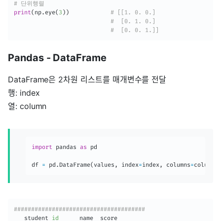
# 단위행렬
print
(
np
.
eye
(
3
)
)
# [[1. 0. 0.]
#  [0. 1. 0.]
#  [0. 0. 1.]]
Pandas - DataFrame
DataFrame은 2차원 리스트를 매개변수를 전달
행: index
열: column
import
 pandas 
as
 pd

df 
=
 pd
.
DataFrame
(
values
,
 index
=
index
,
 columns
=
columns
######################################
   student 
id