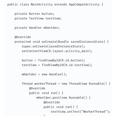
public class MainActivity extends AppCompatActivity {

    private Button button;

    private TextView textView;

    private Handler mHanlder;

    @Override

    protected void onCreate(Bundle savedInstanceState) {

        super.onCreate(savedInstanceState);

        setContentView(R.layout.activity_main);

        button = findViewById(R.id.button);

        textView = findViewById(R.id.textView);

        mHanlder = new Handler();

        Thread workerThread = new Thread(new Runnable() {

            @Override

            public void run() {

                mHanlder.post(new Runnable() {

                    @Override

                    public void run() {

                        textView.setText("WorkerThread");
