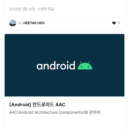
능하게 하는 프로토콜입니다. 일반적인 Http 요청과 달리,
WebS
...
2023년 2월 22일
·
0
개의 댓글
by
HEETAE HEO
1
[Android] 안드로이드 AAC
AAC(Android Architecture Components)에 관하여