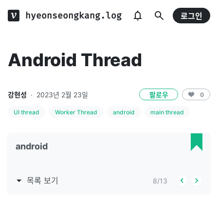
hyeonseongkang.log
로그인
Android Thread
강현성
·
2023년 2월 23일
팔로우
0
UI thread
Worker Thread
android
main thread
android
목록 보기
8
/
13