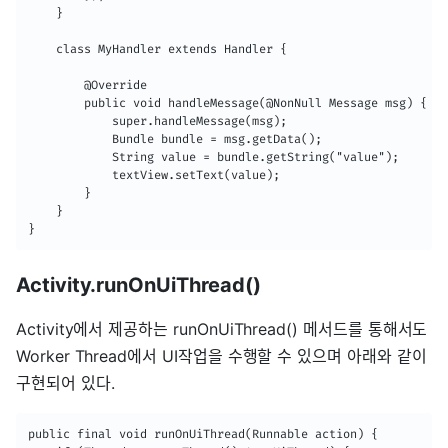
    }

    class MyHandler extends Handler {

        @Override

        public void handleMessage(@NonNull Message msg) {

            super.handleMessage(msg);

            Bundle bundle = msg.getData();

            String value = bundle.getString("value");

            textView.setText(value);

        }

    }

}
Activity.runOnUiThread()
Activity에서 제공하는 runOnUiThread() 메서드를 통해서도
Worker Thread에서 UI작업을 수행할 수 있으며 아래와 같이
구현되어 있다.
public final void runOnUiThread(Runnable action) {
