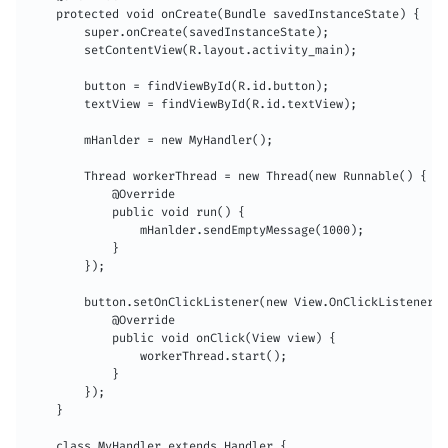
    protected void onCreate(Bundle savedInstanceState) {

        super.onCreate(savedInstanceState);

        setContentView(R.layout.activity_main);

        button = findViewById(R.id.button);

        textView = findViewById(R.id.textView);

        mHanlder = new MyHandler();

        Thread workerThread = new Thread(new Runnable() {

            @Override

            public void run() {

                mHanlder.sendEmptyMessage(1000);

            }

        });

        button.setOnClickListener(new View.OnClickListener()
            @Override

            public void onClick(View view) {

                workerThread.start();

            }

        });

    }

    class MyHandler extends Handler {
