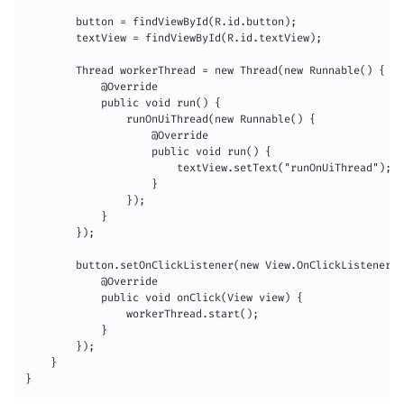
        button = findViewById(R.id.button);

        textView = findViewById(R.id.textView);

        Thread workerThread = new Thread(new Runnable() {

            @Override

            public void run() {

                runOnUiThread(new Runnable() {

                    @Override

                    public void run() {

                        textView.setText("runOnUiThread");

                    }

                });

            }

        });

        button.setOnClickListener(new View.OnClickListener()
            @Override

            public void onClick(View view) {

                workerThread.start();

            }

        });

    }

}