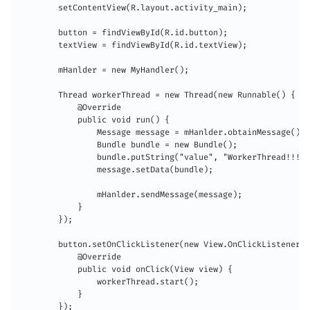
        setContentView(R.layout.activity_main);

        button = findViewById(R.id.button);

        textView = findViewById(R.id.textView);

        mHanlder = new MyHandler();

        Thread workerThread = new Thread(new Runnable() {

            @Override

            public void run() {

                Message message = mHanlder.obtainMessage();

                Bundle bundle = new Bundle();

                bundle.putString("value", "WorkerThread!!!")
                message.setData(bundle);

                mHanlder.sendMessage(message);

            }

        });

        button.setOnClickListener(new View.OnClickListener()
            @Override

            public void onClick(View view) {

                workerThread.start();

            }

        });
