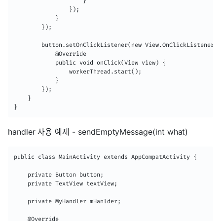
                    }

                });

            }

        });

        button.setOnClickListener(new View.OnClickListener()
            @Override

            public void onClick(View view) {

                workerThread.start();

            }

        });

    }

}
handler 사용 예제 - sendEmptyMessage(int what)
public class MainActivity extends AppCompatActivity {

    private Button button;

    private TextView textView;

    private MyHandler mHanlder;

    @Override
