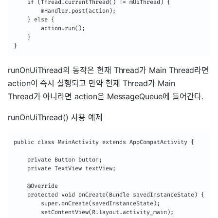
    if (Thread.currentThread() != mUiThread) {

        mHandler.post(action);

    } else {

        action.run();

    }

}
runOnUiThread의 동작은 현재 Thread가 Main Thread라면
action이 즉시 실행되고 만약 현재 Thread가 Main
Thread가 아니라면 action은 MessageQueue에 들어간다.
runOnUiThread() 사용 예제
public class MainActivity extends AppCompatActivity {

    private Button button;

    private TextView textView;

    @Override

    protected void onCreate(Bundle savedInstanceState) {

        super.onCreate(savedInstanceState);

        setContentView(R.layout.activity_main);
