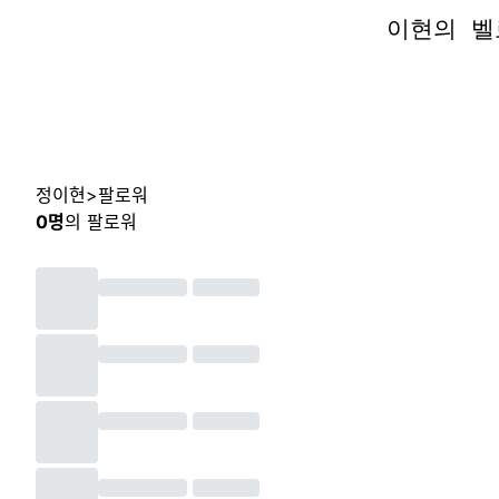
이현의 벨
이현의 벨
정이현
>
팔로워
0
명
의 팔로워