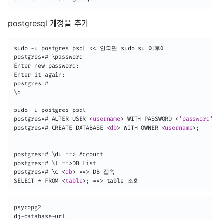
postgresql 계정을 추가
sudo -u postgres psql << 안되면 sudo su 이후에

postgres=# \password

Enter new password:

Enter it again:

postgres=#

\q

sudo -u postgres psql

postgres=# ALTER USER 
<
username
>
 WITH PASSWORD 
<
'password'
>
;

postgres=# CREATE DATABASE 
<
db
>
 WITH OWNER 
<
username
>
;

postgres=# \du ==> Account

postgres=# \l ==>DB list

postgres=# \c 
<
db
>
 ==> DB 접속

SELECT * FROM 
<
table
>
psycopg2

dj-database-url
