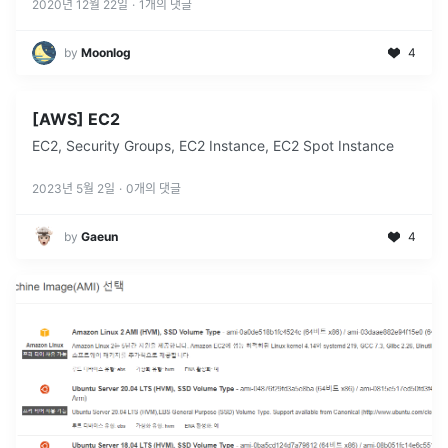
2020년 12월 22일
·
1
개의 댓글
by
Moonlog
4
[AWS] EC2
EC2, Security Groups, EC2 Instance, EC2 Spot Instance
2023년 5월 2일
·
0
개의 댓글
by
Gaeun
4