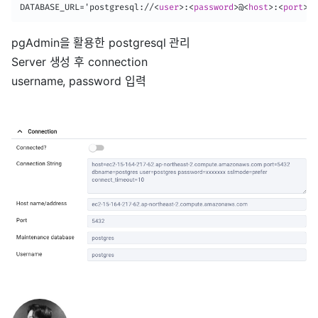
DATABASE_URL='postgresql://
<
user
>
:
<
password
>
@
<
host
>
:
<
port
>
/
<
pgAdmin을 활용한 postgresql 관리
Server 생성 후 connection
username, password 입력