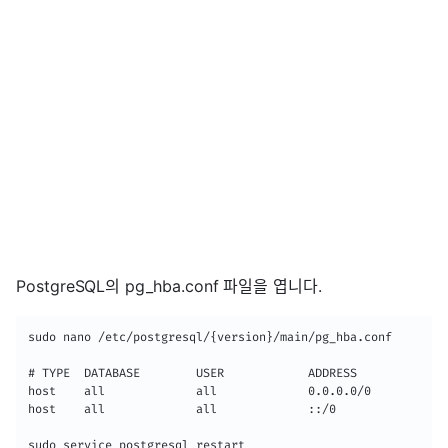
PostgreSQL의 pg_hba.conf 파일을 엽니다.
sudo nano /etc/postgresql/{version}/main/pg_hba.conf

# TYPE  DATABASE        USER            ADDRESS             
host    all             all             0.0.0.0/0           
host    all             all             ::/0                
sudo service postgresql restart