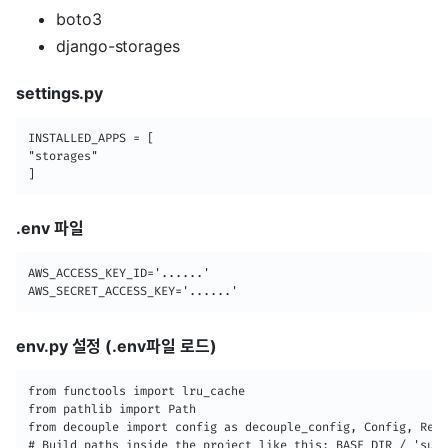
boto3
django-storages
settings.py
INSTALLED_APPS = [

"storages"

]
.env 파일
AWS_ACCESS_KEY_ID='......'

AWS_SECRET_ACCESS_KEY='......'
env.py 설정 (.env파일 로드)
from functools import lru_cache

from pathlib import Path

from decouple import config as decouple_config, Config, Repo
# Build paths inside the project like this: BASE_DIR / 'subd