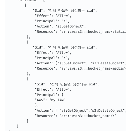
    "Statement": [

        {

            "Sid": "정책 만들면 생성되는 sid",

             "Effect": "Allow",

             "Principal": "*",

             "Action": "s3:GetObject",

             "Resource": "arn:aws:s3:::bucket_name/static/*"

         },

         {

            "Sid": "정책 만들면 생성되는 sid",

             "Effect": "Allow",

             "Principal": "*",

             "Action": ["s3:GetObject", "s3:DeleteObject", "
             "Resource": "arn:aws:s3:::bucket_name/media/*"

         },

         {

             "Sid": "정책 만들면 생성되는 sid",

             "Effect": "Allow",

             "Principal": {

             "AWS": "my-IAM"

             },

             "Action": [ "s3:GetObject","s3:DeleteObject", "
             "Resource": "arn:aws:s3:::bucket_name/*"

         }

    ]
