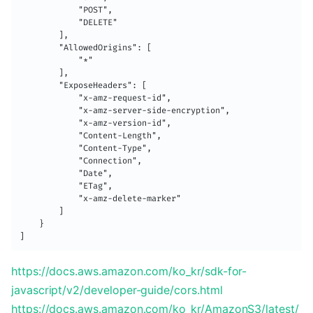
            "POST",

            "DELETE"

        ],

        "AllowedOrigins": [

            "*"

        ],

        "ExposeHeaders": [

            "x-amz-request-id",

            "x-amz-server-side-encryption",

            "x-amz-version-id",

            "Content-Length",

            "Content-Type",

            "Connection",

            "Date",

            "ETag",

            "x-amz-delete-marker"

        ]

    }

]
https://docs.aws.amazon.com/ko_kr/sdk-for-
javascript/v2/developer-guide/cors.html
https://docs.aws.amazon.com/ko_kr/AmazonS3/latest/