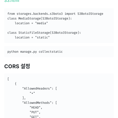
S3.html
from storages.backends.s3boto3 import S3Boto3Storage

class MediaStorage(S3Boto3Storage):

    location = "media"

class StaticFileStorage(S3Boto3Storage):

    location = "static"
python manage.py collectstatic
CORS 설정
[

    {

        "AllowedHeaders": [

            "*"

        ],

        "AllowedMethods": [

            "HEAD",

            "PUT",

            "GET",
