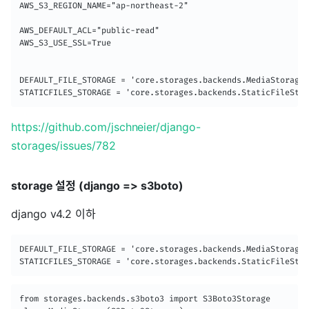
AWS_S3_REGION_NAME="ap-northeast-2"

AWS_DEFAULT_ACL="public-read"

AWS_S3_USE_SSL=True

DEFAULT_FILE_STORAGE = 'core.storages.backends.MediaStorage'

https://github.com/jschneier/django-
storages/issues/782
storage 설정 (django => s3boto)
django v4.2 이하
DEFAULT_FILE_STORAGE = 'core.storages.backends.MediaStorage'

STATICFILES_STORAGE = 'core.storages.backends.StaticFileStor
from storages.backends.s3boto3 import S3Boto3Storage
