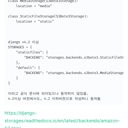
class MediaStorage(S3Boto3Storage):

    location = "media"

class StaticFileStorage(S3Boto3Storage):

    location = "static"

django v4.2 이상

STORAGES = {

    "staticfiles": {

        "BACKEND": "storages.backends.s3boto3.StaticFileStor
    },

    "default": {

        "BACKEND": "storages.backends.s3boto3.MediaStorage",

    }

}

이라고 공식 문서에 되어있으나 동작하지 않았음.

4.2이상 버전에서도, 4.2 이하버전으로 작성하니 동작됨
https://django-
storages.readthedocs.io/en/latest/backends/amazon-