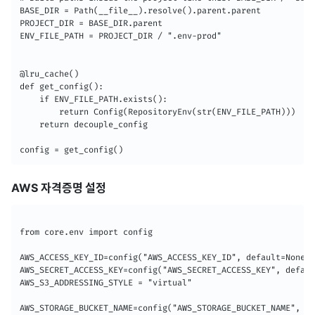
BASE_DIR = Path(__file__).resolve().parent.parent

PROJECT_DIR = BASE_DIR.parent

ENV_FILE_PATH = PROJECT_DIR / ".env-prod"

@lru_cache()

def get_config():

    if ENV_FILE_PATH.exists():

        return Config(RepositoryEnv(str(ENV_FILE_PATH)))

    return decouple_config

config = get_config()
AWS 자격증명 설정
from core.env import config

AWS_ACCESS_KEY_ID=config("AWS_ACCESS_KEY_ID", default=None)

AWS_SECRET_ACCESS_KEY=config("AWS_SECRET_ACCESS_KEY", defaul
AWS_S3_ADDRESSING_STYLE = "virtual"

AWS_STORAGE_BUCKET_NAME=config("AWS_STORAGE_BUCKET_NAME", de