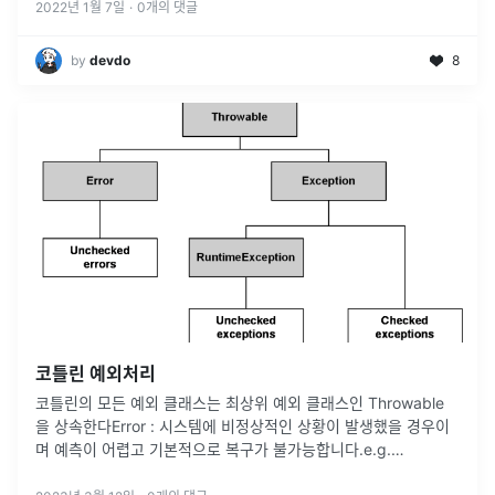
처리는 신경쓰
...
2022년 1월 7일
·
0
개의 댓글
by
devdo
8
코틀린 예외처리
코틀린의 모든 예외 클래스는 최상위 예외 클래스인 Throwable
을 상속한다Error : 시스템에 비정상적인 상황이 발생했을 경우이
며 예측이 어렵고 기본적으로 복구가 불가능합니다.e.g.
OutOfMemoryError, StackOverflowError, etcEx
...