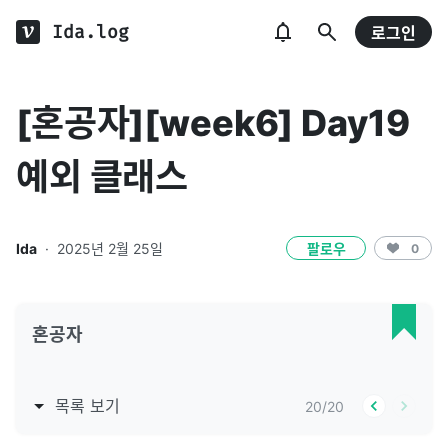
Ida.log
로그인
[혼공자][week6] Day19
예외 클래스
Ida
·
2025년 2월 25일
팔로우
0
혼공자
목록 보기
20
/
20