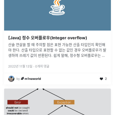
[Java] 정수 오버플로우(Integer overflow)
산술 연살을 할 때 주의할 점은 표현 가능한 산출 타입인지 확인해
야 한다. 산출 타입으로 표현할 수 없는 값인 경우 오버플로우가 발
생하여 쓰레기 값이 반환된다. 쉽게 말해, 정수형 오버플로우는 정
수 값이 증가하면서 허용된 가장 큰 값보다 커져 실제 저장되는 값
이 의도치
...
2022년 11월 13일
·
0
개의 댓글
by
🌈 m1naworld
2