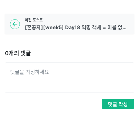
이전
포스트
[혼공자][week5] Day18 익명 객체 = 이름 없는 객체
0
개의 댓글
댓글
작성