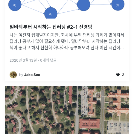
밑바닥부터 시작하는 딥러닝 #2-1 신경망
나는 여전히 웹개발자이지만, 회사에 부쩍 딥러닝 과제가 많아져서
딥러닝 공부가 많이 필요하게 됐다. 밑바닥부터 시작하는 딥러닝
책이 좋다고 해서 천천히 하나하나 공부해보려 한다.이전 시간에는
퍼셉트론을 알아봤습니다. 퍼셉트론의 귀찮은 특징 중 하나는 사람
이 직접 가중치
...
2020년 3월 13일
·
0
개의 댓글
by
Jake Seo
3