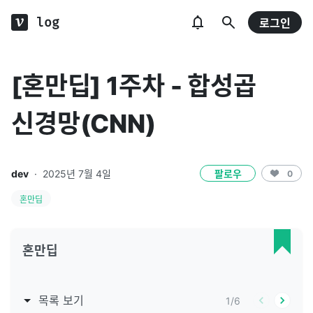
log
로그인
[혼만딥] 1주차 - 합성곱
신경망(CNN)
dev
·
2025년 7월 4일
팔로우
0
혼만딥
혼만딥
목록 보기
1
/
6