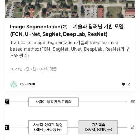
Image Segmentation(2) - 기술과 딥러닝 기반 모델
(FCN, U-Net, SegNet, DeepLab, ResNet)
Traditional Image Segmentation 기술과 Deep learning
based method(FCN, SegNet, UNet, DeepLab, ResNet의 구
조와 원리)
2023년 7월 7일
·
0
개의 댓글
by
JINNI
2