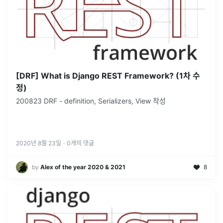
[DRF] What is Django REST Framework? (1차 수
정)
200823 DRF - definition, Serializers, View 작성
2020년 8월 23일
·
0
개의 댓글
by
Alex of the year 2020 & 2021
8