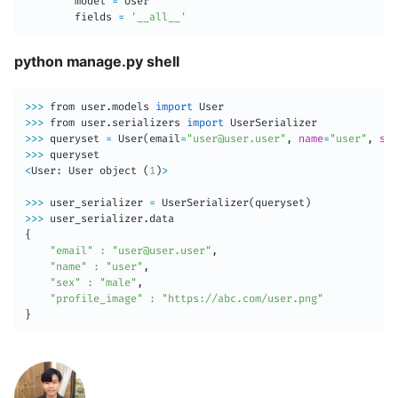
        model 
=
 User

        fields 
=
'__all__'
python manage.py shell
>>
>
 from user.models 
import
>>
>
 from user.serializers 
import
>>
>
 queryset 
=
 User
(
email
=
"user@user.user"
, 
name
=
"user"
, 
sex
>>
>
<
User: User object 
(
1
)
>
>>
>
 user_serializer 
=
 UserSerializer
(
queryset
)
>>
>
{
"email"
:
"user@user.user"
,

"name"
:
"user"
,

"sex"
:
"male"
,

"profile_image"
:
"https://abc.com/user.png"
}