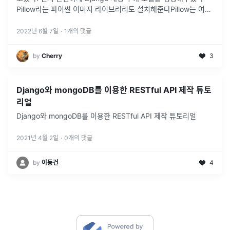
Pillow라는 파이썬 이미지 라이브러리도 설치해준다Pillow는 여러
이미지 파일 포맷을 지원하고, 이미지 내부 데이타를 엑세스할 수
있게
...
2022년 6월 7일
·
1
개의 댓글
by
Cherry
3
Django와 mongoDB를 이용한 RESTful API 제작 튜토
리얼
Django와 mongoDB를 이용한 RESTful API 제작 튜토리얼
2021년 4월 2일
·
0
개의 댓글
by
이동건
4