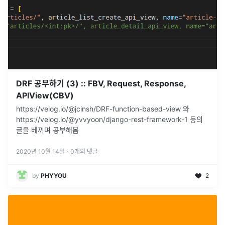
DRF 공부하기 (3) :: FBV, Request, Response,
APIView(CBV)
https://velog.io/@jcinsh/DRF-function-based-view 와
https://velog.io/@yvvyoon/django-rest-framework-1 등의
글을 베끼며 공부해봄
2020년 10월 14일
·
0
개의 댓글
by
PHYYOU
2