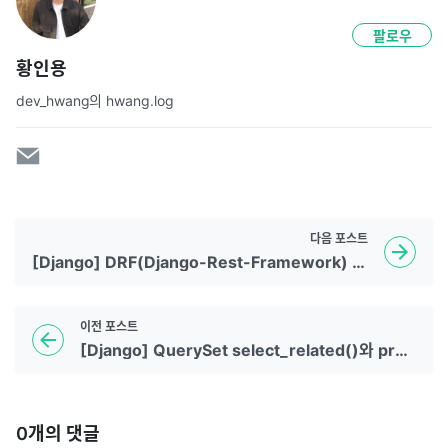
팔로우
황인용
dev_hwang의 hwang.log
다음
포스트
[Django] DRF(Django-Rest-Framework) Tutorial
이전
포스트
[Django] QuerySet select_related()와 prefetch_related()
0
개의 댓글