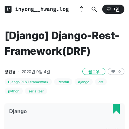
inyong__hwang.log
로그인
[Django] Django-Rest-
Framework(DRF)
황인용
·
2020년 9월 4일
팔로우
0
Django REST framework
Restful
django
drf
python
serializer
Django