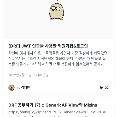
[DRF] JWT 인증을 사용한 회원가입&로그인
작년에 멋사에서 이음 프로젝트를 하면서 가장 절실하게 깨달았던
점.. 유저는 무조건 시작단계에 해놔야 한다. 다른거 다 만들고 유
저를 만들거나 고치려고 하면 너무 복잡하게 얽혀있어서 공사가 엄
청 크다. 그래서 이번에는 어쨌든 프로젝트 기획도 완전하지 않으
니 겸사겸사 유
...
2022년 7월 15일
·
5
개의 댓글
by
김재연
22
DRF 공부하기 (7) :: GenericAPIView와 Mixins
https://velog.io/@jcinsh/DRF-6-GenericView%EC%99%80-