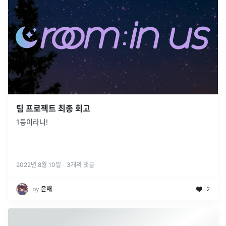
팀 프로젝트 최종 회고
1등이라니!
2022년 8월 10일
·
3
개의 댓글
by
은채
2