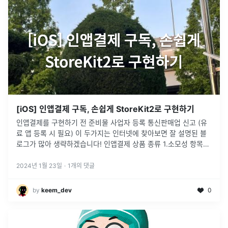
[iOS] 인앱결제 구독, 손쉽게 StoreKit2로 구현하기
인앱결제를 구현하기 전 준비물 사업자 등록 통신판매업 신고 (유
료 앱 등록 시 필요) 이 두가지는 인터넷에 찾아보면 잘 설명된 블
로그가 많아 생략하겠습니다! 인앱결제 상품 종류 1.소모성 항목
(Consumable) 소모성 앱 내 구입은 한 번 사용하면 소모되며
다
...
2024년 1월 23일
·
1
개의 댓글
by
keem_dev
0