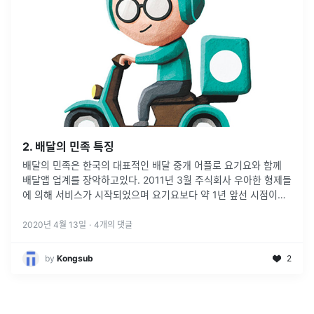
2. 배달의 민족 특징
배달의 민족은 한국의 대표적인 배달 중개 어플로 요기요와 함께
배달앱 업계를 장악하고있다. 2011년 3월 주식회사 우아한 형제들
에 의해 서비스가 시작되었으며 요기요보다 약 1년 앞선 시점이었
다. 안타깝게도 현재는 미국의 딜리버리 히어로가 인수하여 요기요
와 동일한 회사
...
2020년 4월 13일
·
4
개의 댓글
by
Kongsub
2