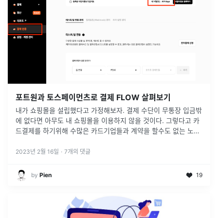
포트원과 토스페이먼츠로 결제 FLOW 살펴보기
내가 쇼핑몰을 설립했다고 가정해보자. 결제 수단이 무통장 입금밖
에 없다면 아무도 내 쇼핑몰을 이용하지 않을 것이다. 그렇다고 카
드결제를 하기위해 수많은 카드기업들과 계약을 할수도 없는 노릇
이다.쉽게 카드결제를 도입하기 위해서 존재하는것이 결제대행사
이다
2023년 2월 16일
·
7
개의 댓글
by
Pien
19