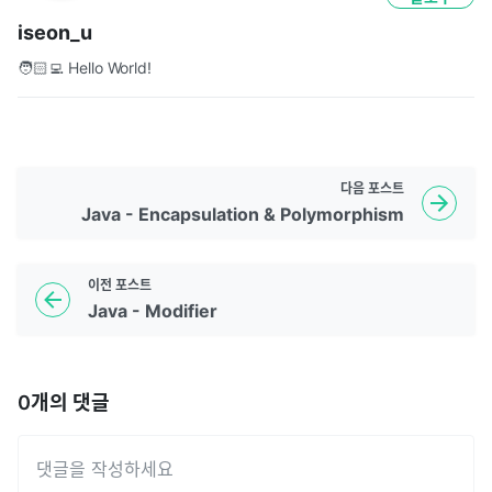
iseon_u
🧑🏻‍💻 Hello World!
다음
포스트
Java - Encapsulation & Polymorphism
이전
포스트
Java - Modifier
0
개의 댓글