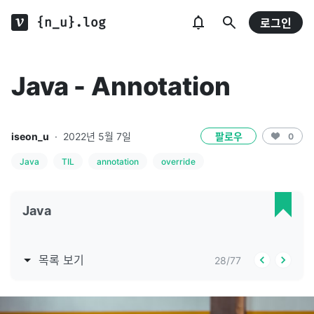
{n_u}.log
로그인
Java - Annotation
iseon_u
·
2022년 5월 7일
팔로우
0
Java
TIL
annotation
override
Java
목록 보기
28
/
77