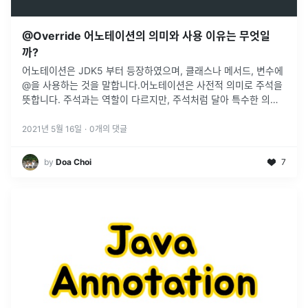
@Override 어노테이션의 의미와 사용 이유는 무엇일
까?
어노테이션은 JDK5 부터 등장하였으며, 클래스나 메서드, 변수에
@을 사용하는 것을 말합니다.어노테이션은 사전적 의미로 주석을
뜻합니다. 주석과는 역할이 다르지만, 주석처럼 달아 특수한 의미
부여가 가능하며, 기능 주입이 가능합니다. 어노테이션을 사용하는
가장 큰 이
...
2021년 5월 16일
·
0
개의 댓글
by
Doa Choi
7