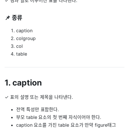
✓ 행과 열로 이루어진 표를 나타낸다.
📌 종류
caption
colgroup
col
table
1. caption
✓ 표의 설명 또는 제목을 나타낸다.
전역 특성만 표함한다.
부모 table 요소의
첫 번째 자식
이어야 한다.
caption 요소를 가진 table 요소가 만약 figure태그