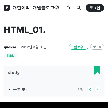
개린이의 개발블로그🧐
로그인
HTML_01.
quokka
·
2022년 3월 20일
팔로우
0
Table
study
목록 보기
5
/
8