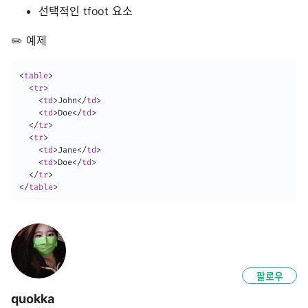
선택적인
tfoot
요소
✏️ 예제
<
table
>
<
tr
>
<
td
>
John
</
td
>
<
td
>
Doe
</
td
>
</
tr
>
<
tr
>
<
td
>
Jane
</
td
>
<
td
>
Doe
</
td
>
</
tr
>
</
table
>
팔로우
quokka