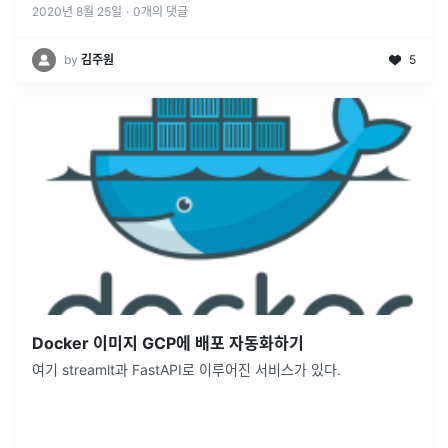
...
2020년 8월 25일
·
0
개의 댓글
by
김주원
5
Docker 이미지 GCP에 배포 자동화하기
여기 streamlt과 FastAPI로 이루어진 서비스가 있다.