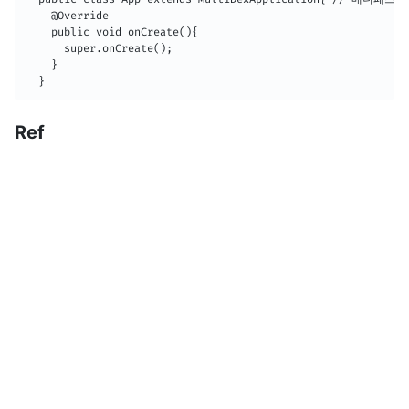
    @Override

    public void onCreate(){

      super.onCreate();

    }

  }
Ref