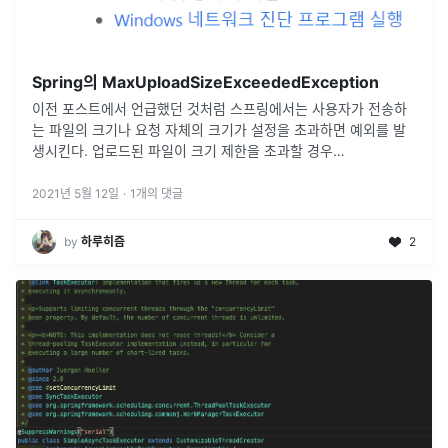
Spring의 MaxUploadSizeExceededException
이전 포스트에서 언급했던 것처럼 스프링에서는 사용자가 전송하
는 파일의 크기나 요청 자체의 크기가 설정을 초과하면 예외를 발
생시킨다. 업로드된 파일이 크기 제한을 초과할 경우
FileSizeLimitExceededException가 발생하며 이는
ExceptionHand
...
2021년 5월 12일
·
1
개의 댓글
by
하루히즘
2