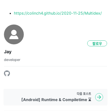
https://colinch4.github.io/2020-11-25/Multidex/
팔로우
Jay
developer
다음
포스트
[Android] Runtime & Compiletime ⌛️