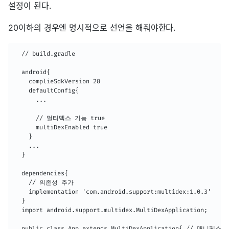
설정이 된다.
20이하의 경우엔 명시적으로 선언을 해줘야한다.
  // build.gradle

  android{

    complieSdkVersion 28

    defaultConfig{

      ...

      // 멀티덱스 기능 true

      multiDexEnabled true

    }

    ...

  }

  dependencies{

    // 의존성 추가

    implementation 'com.android.support:multidex:1.0.3'

  }

  import android.support.multidex.MultiDexApplication;

  public class App extends MultiDexApplication{ //