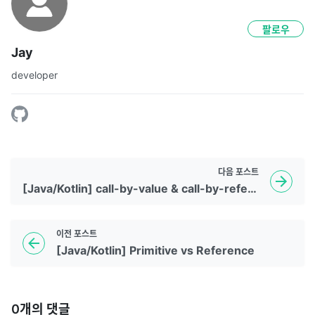
팔로우
Jay
developer
다음
포스트
[Java/Kotlin] call-by-value & call-by-reference
이전
포스트
[Java/Kotlin] Primitive vs Reference
0
개의 댓글