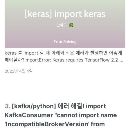
keras 를 import 할 때 아래와 같은 에러가 발생하면 어떻게
해야할까?ImportError: Keras requires TensorFlow 2.2 or
higher. Install TensorFlow via pip install tensorflow에러
2022년 4월 4일
메시지를
3
.
[kafka/python] 에러 해결! import
KafkaConsumer "cannot import name
'IncompatibleBrokerVersion' from