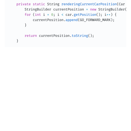
private
static
String
renderingCurrentCarPosition
(
Car
 ca
StringBuilder
 currentPosition 
=
new
StringBuilder
(
)
;
for
(
int
 i 
=
0
;
 i 
<
 car
.
getPosition
(
)
;
 i
++
)
{
            currentPosition
.
append
(
GO_FORWARD_MARK
)
;
}
return
 currentPosition
.
toString
(
)
;
}