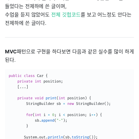
들었다는 전제하에 쓴 글이며,
수업을 듣지 않았어도
전체 깃헙코드
를 보고 어느정도 안다는
전제하에 쓴 글이다.
MVC
패턴으로 구현을 하다보면 다음과 같은 실수를 많이 하게
된다.
public
class
Car
{
private
int
 position
;
[
.
.
.
]
private
void
print
(
int
 position
)
{
StringBuilder
 sb 
=
new
StringBuilder
(
)
;
for
(
int
 i 
=
0
;
 i 
<
 position
;
 i
++
)
{
            sb
.
append
(
"-"
)
;
}
System
.
out
.
println
(
sb
.
toString
(
)
)
;