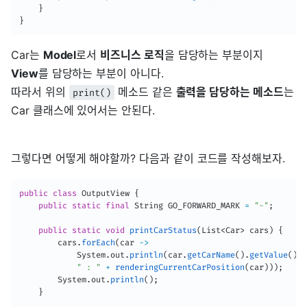
}
}
Car는
Model
로서
비즈니스 로직
을 담당하는 부분이지
View
를 담당하는 부분이 아니다.
따라서 위의
메소드 같은
출력을 담당하는 메소드
는
print()
Car 클래스에 있어서는 안된다.
그렇다면 어떻게 해야할까? 다음과 같이 코드를 작성해보자.
public
class
OutputView
{
public
static
final
String
 GO_FORWARD_MARK 
=
"-"
;
public
static
void
printCarStatus
(
List
<
Car
>
 cars
)
{
        cars
.
forEach
(
car 
->
System
.
out
.
println
(
car
.
getCarName
(
)
.
getValue
(
)
+
" : "
+
renderingCurrentCarPosition
(
car
)
)
)
;
System
.
out
.
println
(
)
;
}