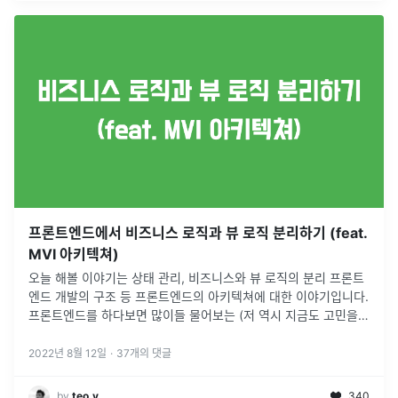
프론트엔드에서 비즈니스 로직과 뷰 로직 분리하기 (feat.
MVI 아키텍쳐)
오늘 해볼 이야기는 상태 관리, 비즈니스와 뷰 로직의 분리 프론트
엔드 개발의 구조 등 프론트엔드의 아키텍쳐에 대한 이야기입니다.
프론트엔드를 하다보면 많이들 물어보는 (저 역시 지금도 고민을
하고 있는) 질문들을 꼽아보자면 "컴포넌트 추상화 구조는 어떻게
하면 좋나요
...
2022년 8월 12일
·
37
개의 댓글
by
teo.v
340