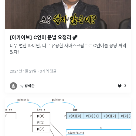
[아카이브] C언어 문법 요정리 🦖
너무 편한 파이썬, 너무 유용한 자바스크립트로 C언어를 몽땅 까먹
었다!
2024년 1월 21일
·
0
개의 댓글
by
황석준
3