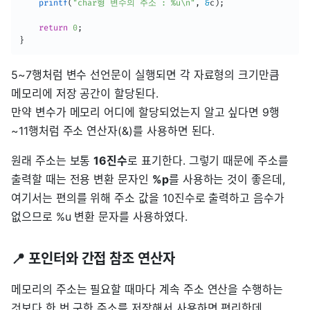
printf
(
"char형 변수의 주소 : %u\n"
,
&
c
)
;
return
0
;
}
5~7행처럼 변수 선언문이 실행되면 각 자료형의 크기만큼
메모리에 저장 공간이 할당된다.
만약 변수가 메모리 어디에 할당되었는지 알고 싶다면 9행
~11행처럼 주소 연산자(&)를 사용하면 된다.
원래 주소는 보통
16진수
로 표기한다. 그렇기 때문에 주소를
출력할 때는 전용 변환 문자인
%p
를 사용하는 것이 좋은데,
여기서는 편의를 위해 주소 값을 10진수로 출력하고 음수가
없으므로 %u 변환 문자를 사용하였다.
📍 포인터와 간접 참조 연산자
메모리의 주소는 필요할 때마다 계속 주소 연산을 수행하는
것보다 한 번 구한 주소를 저장해서 사용하면 편리한데,