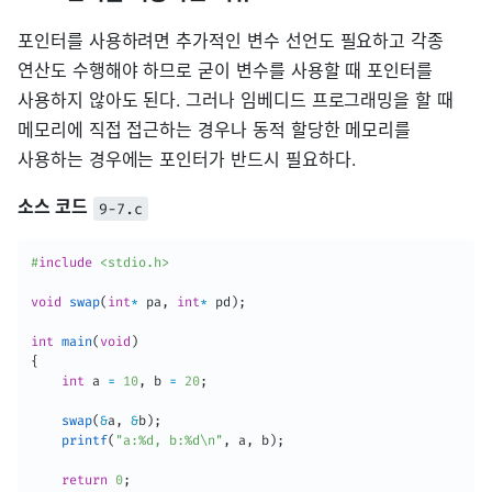
포인터를 사용하려면 추가적인 변수 선언도 필요하고 각종
연산도 수행해야 하므로 굳이 변수를 사용할 때 포인터를
사용하지 않아도 된다. 그러나 임베디드 프로그래밍을 할 때
메모리에 직접 접근하는 경우나 동적 할당한 메모리를
사용하는 경우에는 포인터가 반드시 필요하다.
소스 코드
9-7.c
#
include
<stdio.h>
void
swap
(
int
*
 pa
,
int
*
 pd
)
;
int
main
(
void
)
{
int
 a 
=
10
,
 b 
=
20
;
swap
(
&
a
,
&
b
)
;
printf
(
"a:%d, b:%d\n"
,
 a
,
 b
)
;
return
0
;