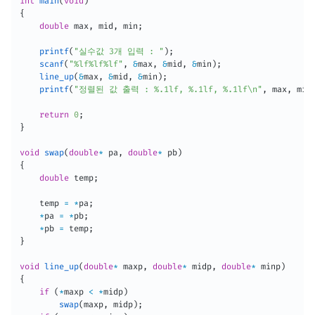
int
main
(
void
)
{
double
 max
,
 mid
,
 min
;
printf
(
"실수값 3개 입력 : "
)
;
scanf
(
"%lf%lf%lf"
,
&
max
,
&
mid
,
&
min
)
;
line_up
(
&
max
,
&
mid
,
&
min
)
;
printf
(
"정렬된 값 출력 : %.1lf, %.1lf, %.1lf\n"
,
 max
,
 mid
return
0
;
}
void
swap
(
double
*
 pa
,
double
*
 pb
)
{
double
 temp
;
	temp 
=
*
pa
;
*
pa 
=
*
pb
;
*
pb 
=
 temp
;
}
void
line_up
(
double
*
 maxp
,
double
*
 midp
,
double
*
 minp
)
{
if
(
*
maxp 
<
*
midp
)
swap
(
maxp
,
 midp
)
;