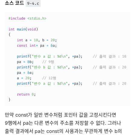
소스 코드
9-4.c
#
include
<stdio.h>
int
main
(
void
)
{
int
 a 
=
10
,
 b 
=
20
;
const
int
*
 pa 
=
&
a
;
printf
(
"변수 a 값 : %d\n"
,
*
pa
)
;
// 출력 결과 : 10
	pa 
=
&
b
;
// 9행
printf
(
"변수 b 값 : %d\n"
,
*
pa
)
;
// 출력 결과 : 20
	pa 
=
&
a
;
	a 
=
20
;
// 12행
printf
(
"변수 a 값 : %d\n"
,
*
pa
)
;
// 출력 결과 : 20
return
0
;
}
만약 const가 일반 변수처럼 포인터 값을 고정시킨다면
9행에서 pa는 다른 변수의 주소를 저장할 수 없다. 그러나
출력 결과에서 pa는 const의 사용과는 무관하게 변수 b의