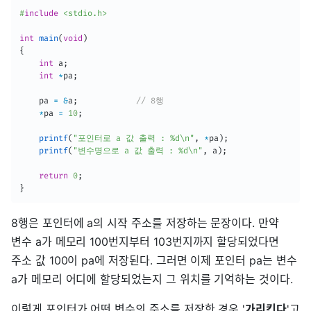
#
include
<stdio.h>
int
main
(
void
)
{
int
 a
;
int
*
pa
;
	pa 
=
&
a
;
// 8행
*
pa 
=
10
;
printf
(
"포인터로 a 값 출력 : %d\n"
,
*
pa
)
;
printf
(
"변수명으로 a 값 출력 : %d\n"
,
 a
)
;
return
0
;
}
8행은 포인터에 a의 시작 주소를 저장하는 문장이다. 만약
변수 a가 메모리 100번지부터 103번지까지 할당되었다면
주소 값 100이 pa에 저장된다. 그러면 이제 포인터 pa는 변수
a가 메모리 어디에 할당되었는지 그 위치를 기억하는 것이다.
이렇게 포인터가 어떤 변수의 주소를 저장한 경우 '
가리킨다
'고