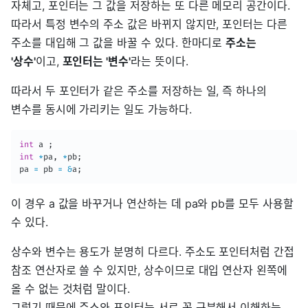
자체고, 포인터는 그 값을 저장하는 또 다른 메모리 공간이다.
따라서 특정 변수의 주소 값은 바뀌지 않지만, 포인터는 다른
주소를 대입해 그 값을 바꿀 수 있다. 한마디로
주소는
'상수'
이고,
포인터는 '변수'
라는 뜻이다.
따라서 두 포인터가 같은 주소를 저장하는 일, 즉 하나의
변수를 동시에 가리키는 일도 가능하다.
int
 a 
;
int
*
pa
,
*
pb
;
pa 
=
 pb 
=
&
a
;
이 경우 a 값을 바꾸거나 연산하는 데 pa와 pb를 모두 사용할
수 있다.
상수와 변수는 용도가 분명히 다르다. 주소도 포인터처럼 간접
참조 연산자로 쓸 수 있지만, 상수이므로 대입 연산자 왼쪽에
올 수 없는 것처럼 말이다.
그렇기 때문에 주소와 포인터는 서로 꼭 구분해서 이해하는