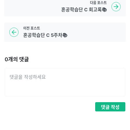
다음
포스트
혼공학습단 C 회고록📚
이전
포스트
혼공학습단 C 5주차📚
0
개의 댓글
댓글
작성