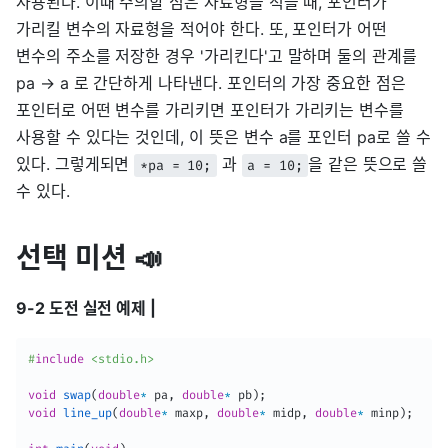
사용된다. 이때 주의할 점은 자료형을 적을 때, 포인터가
가리킬 변수의 자료형을 적어야 한다. 또, 포인터가 어떤
변수의 주소를 저장한 경우 '가리킨다'고 말하며 둘의 관계를
pa → a 로 간단하게 나타낸다. 포인터의 가장 중요한 점은
포인터로 어떤 변수를 가리키면 포인터가 가리키는 변수를
사용할 수 있다는 것인데, 이 뜻은 변수 a를 포인터 pa로 쓸 수
있다. 그렇게되면
과
을 같은 뜻으로 쓸
*pa = 10;
a = 10;
수 있다.
선택 미션 📣
9-2 도전 실전 예제 |
#
include
<stdio.h>
void
swap
(
double
*
 pa
,
double
*
 pb
)
;
void
line_up
(
double
*
 maxp
,
double
*
 midp
,
double
*
 minp
)
;