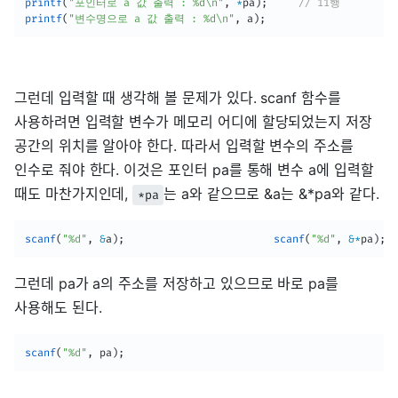
printf
(
"포인터로 a 값 출력 : %d\n"
,
*
pa
)
;
// 11행
printf
(
"변수명으로 a 값 출력 : %d\n"
,
 a
)
;
그런데 입력할 때 생각해 볼 문제가 있다. scanf 함수를
사용하려면 입력할 변수가 메모리 어디에 할당되었는지 저장
공간의 위치를 알아야 한다. 따라서 입력할 변수의 주소를
인수로 줘야 한다. 이것은 포인터 pa를 통해 변수 a에 입력할
때도 마찬가지인데,
는 a와 같으므로 &a는 &*pa와 같다.
*pa
scanf
(
"%d"
,
&
a
)
;
scanf
(
"%d"
,
&
*
pa
)
;
그런데 pa가 a의 주소를 저장하고 있으므로 바로 pa를
사용해도 된다.
scanf
(
"%d"
,
 pa
)
;