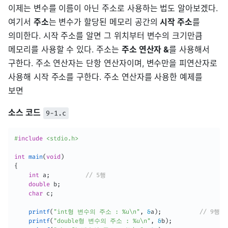
이제는 변수를 이름이 아닌 주소로 사용하는 법도 알아보겠다.
여기서
주소
는 변수가 할당된 메모리 공간의
시작 주소
를
의미한다. 시작 주소를 알면 그 위치부터 변수의 크기만큼
메모리를 사용할 수 있다. 주소는
주소 연산자 &
를 사용해서
구한다. 주소 연산자는 단항 연산자이며, 변수만을 피연산자로
사용해 시작 주소를 구한다. 주소 연산자를 사용한 예제를
보면
소스 코드
9-1.c
#
include
<stdio.h>
int
main
(
void
)
{
int
 a
;
// 5행
double
 b
;
char
 c
;
printf
(
"int형 변수의 주소 : %u\n"
,
&
a
)
;
// 9행
printf
(
"double형 변수의 주소 : %u\n"
,
&
b
)
;