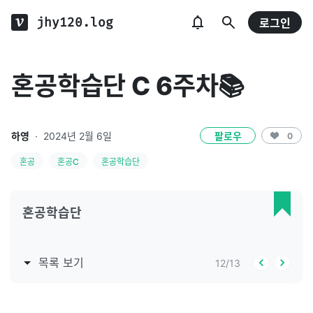
jhy120.log
로그인
혼공학습단 C 6주차📚
하영
·
2024년 2월 6일
팔로우
0
혼공
혼공C
혼공학습단
혼공학습단
목록 보기
12
/
13