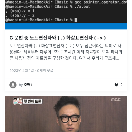
C 문법 중 도트연산자와 ( . ) 화살표연산자 ( -> )
도트연산자와 ( . ) 화살표연산자 ( -> ) 모두 접근이라는 의미로 사
용된다. 처음부터 다루어보자.구조체란 여러 자료형이 모여 하나의
큰 사용자 정의 자료형을 구성한 것이다. 여기서 우리가 구조체를
정의한다는 것은 어떤 의미일까?바로 Stack 영역에 구조체의 크
기
...
2023년 4월 1일
·
0
개의 댓글
by
조해빈
2