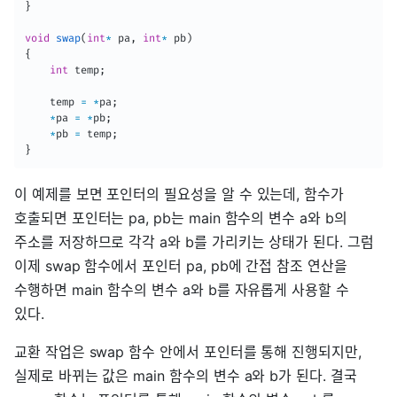
}
void
swap
(
int
*
 pa
,
int
*
 pb
)
{
int
 temp
;
	temp 
=
*
pa
;
*
pa 
=
*
pb
;
*
pb 
=
 temp
;
}
이 예제를 보면 포인터의 필요성을 알 수 있는데, 함수가
호출되면 포인터는 pa, pb는 main 함수의 변수 a와 b의
주소를 저장하므로 각각 a와 b를 가리키는 상태가 된다. 그럼
이제 swap 함수에서 포인터 pa, pb에 간접 참조 연산을
수행하면 main 함수의 변수 a와 b를 자유롭게 사용할 수
있다.
교환 작업은 swap 함수 안에서 포인터를 통해 진행되지만,
실제로 바뀌는 값은 main 함수의 변수 a와 b가 된다. 결국