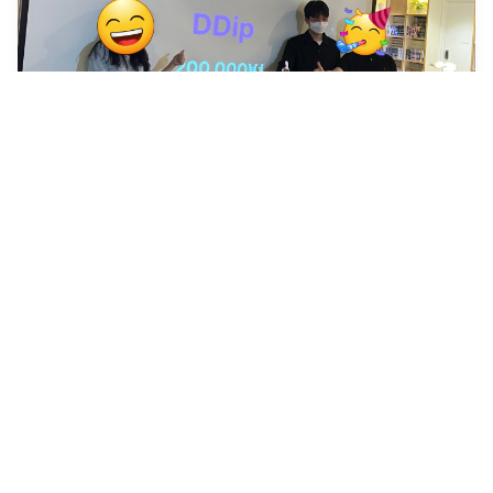
Mash-Up 12기 후기
Mash-Up 재밌었다!
2022년 9월 4일
·
3
개의 댓글
by
노력을 즐겼던 사람
7