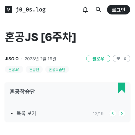
j0_0s.log
로그인
혼공JS [6주차]
JISO.O
·
2023년 2월 19일
팔로우
0
혼공JS
혼공단
혼공학습단
혼공학습단
목록 보기
12
/
19