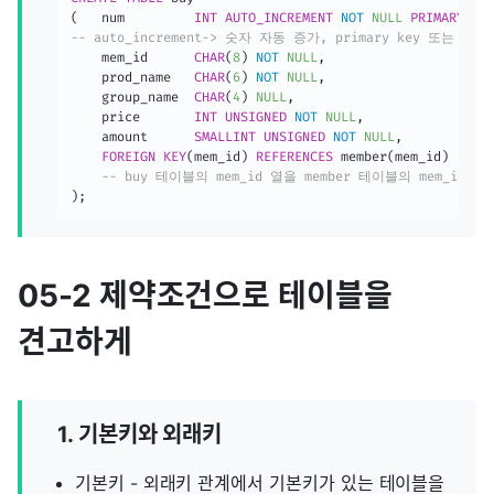
(
	num			
INT
AUTO_INCREMENT
NOT
NULL
PRIMARY
KE
-- auto_increment-> 숫자 자동 증가, primary key 또는 un
	mem_id		
CHAR
(
8
)
NOT
NULL
,
    prod_name	
CHAR
(
6
)
NOT
NULL
,
    group_name	
CHAR
(
4
)
NULL
,
    price		
INT
UNSIGNED
NOT
NULL
,
    amount 		
SMALLINT
UNSIGNED
NOT
NULL
,
FOREIGN
KEY
(
mem_id
)
REFERENCES
 member
(
mem_id
)
-- buy 테이블의 mem_id 열을 member 테이블의 mem_id
)
;
05-2 제약조건으로 테이블을
견고하게
1. 기본키와 외래키
기본키 - 외래키 관계에서 기본키가 있는 테이블을