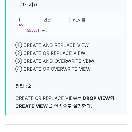
고르세요.
[
			빈칸			
]
AS
SELECT
 문
;
① CREATE AND REPLACE VIEW
② CREATE OR REPLACE VIEW
③ CREATE AND OVERWRITE VEIW
④ CREATE OR OVERWRITE VIEW
정답 : 2
CREATE OR REPLACE VIEW는
DROP VIEW
와
CREATE VIEW
를 연속으로 실행한다.