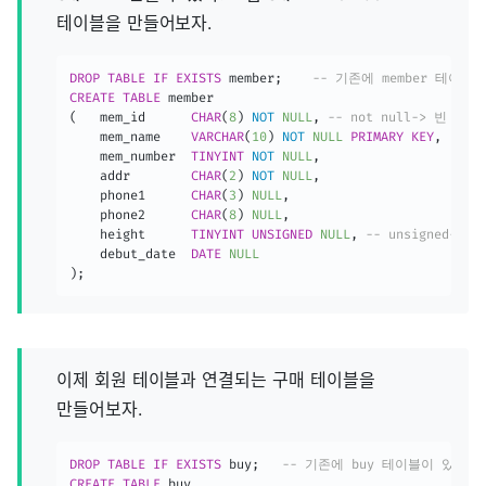
테이블을 만들어보자.
DROP
TABLE
IF
EXISTS
 member
;
-- 기존에 member 테이블
CREATE
TABLE
(
	mem_id		
CHAR
(
8
)
NOT
NULL
,
-- not null-> 빈 
	mem_name	
VARCHAR
(
10
)
NOT
NULL
PRIMARY
KEY
,
--
    mem_number	
TINYINT
NOT
NULL
,
    addr		
CHAR
(
2
)
NOT
NULL
,
    phone1		
CHAR
(
3
)
NULL
,
    phone2		
CHAR
(
8
)
NULL
,
    height 		
TINYINT
UNSIGNED
NULL
,
-- unsigned->
    debut_date	
DATE
NULL
)
;
이제 회원 테이블과 연결되는 구매 테이블을
만들어보자.
DROP
TABLE
IF
EXISTS
 buy
;
-- 기존에 buy 테이블이 있다면
CREATE
TABLE