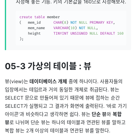
지정해 놓는 기능. 키의 기본값을 160으로 지정해보자.
create
table
(
	mem_id		
CHAR
(
8
)
NOT
NULL
PRIMARY
KEY
,
	mem_name	
VARCHAR
(
10
)
NOT
NULL
,
    height		
TINYINT
UNSIGNED
NULL
DEFAULT
160
)
;
05-3 가상의 테이블 : 뷰
뷰(view)는
데이터베이스 개체
중에 하나이다. 사용자들의
입장에서는 테입르과 거의 동일한 개체로 취급된다. 뷰는
SELECT 문으로 만들어져 있기 때문에 뷰에 접하는 순간
SELECT가 실행되고 그 결과가 화면에 출력된다. '바로 가기
아이콘'과 비슷하다고 생각하면 쉽다. 뷰는
단순 뷰
와
복합
뷰
로 나뉘며 단순 뷰는 하나의 테이블과 연관된 뷰를 말하고
복합 뷰는 2개 이상의 테이블과 연관된 뷰를 말한다.