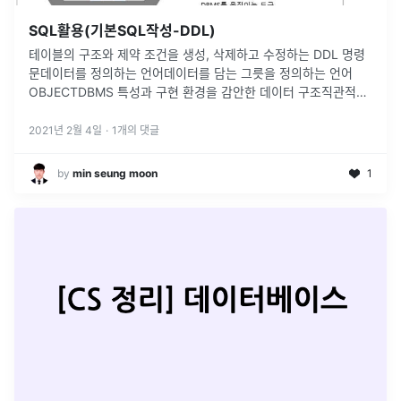
SQL활용(기본SQL작성-DDL)
테이블의 구조와 제약 조건을 생성, 삭제하고 수정하는 DDL 명령
문데이터를 정의하는 언어데이터를 담는 그릇을 정의하는 언어
OBJECTDBMS 특성과 구현 환경을 감안한 데이터 구조직관적으
로 하나의 데이터베이스로 이해 가능DBMS마다 차이속성의 데이
터 타입과 크기, 제약
...
2021년 2월 4일
·
1
개의 댓글
by
min seung moon
1