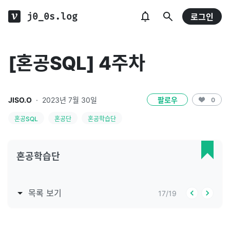
j0_0s.log
로그인
[혼공SQL] 4주차
JISO.O
·
2023년 7월 30일
팔로우
0
혼공SQL
혼공단
혼공학습단
혼공학습단
목록 보기
17
/
19