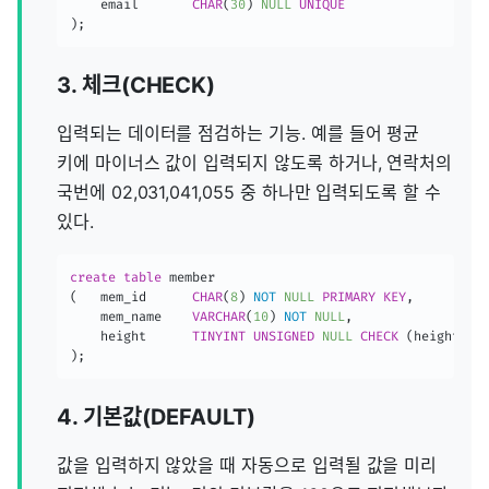
    email		
CHAR
(
30
)
NULL
UNIQUE
)
;
3. 체크(CHECK)
입력되는 데이터를 점검하는 기능. 예를 들어 평균
키에 마이너스 값이 입력되지 않도록 하거나, 연락처의
국번에 02,031,041,055 중 하나만 입력되도록 할 수
있다.
create
table
(
	mem_id		
CHAR
(
8
)
NOT
NULL
PRIMARY
KEY
,
	mem_name	
VARCHAR
(
10
)
NOT
NULL
,
    height		
TINYINT
UNSIGNED
NULL
CHECK
(
height 
>=
)
;
4. 기본값(DEFAULT)
값을 입력하지 않았을 때 자동으로 입력될 값을 미리