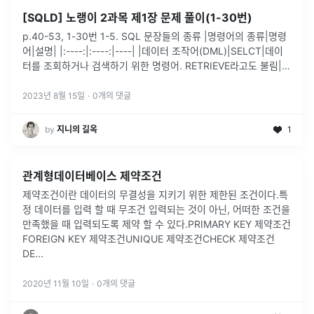
[SQLD] 노랭이 2과목 제1장 문제 풀이(1-30번)
p.40-53, 1-30번 1-5. SQL 문장들의 종류 |명령어의 종류|명령
어|설명| |:----:|:----:|----| |데이터 조작어(DML)|SELCT|데이
터를 조회하거나 검색하기 위한 명령어. RETRIEVE라고도 불림| |
" |INSERT,UN
...
2023년 8월 15일
·
0
개의 댓글
by
지니의 길옥
1
관계형데이터베이스 제약조건
제약조건이란 데이터의 무결성을 지키기 위한 제한된 조건이다.특
정 데이터를 입력 할 때 무조건 입력되는 것이 아닌, 어떠한 조건을
만족했을 때 입력되도록 제약 할 수 있다.PRIMARY KEY 제약조건
FOREIGN KEY 제약조건UNIQUE 제약조건CHECK 제약조건
DE
...
2020년 11월 10일
·
0
개의 댓글