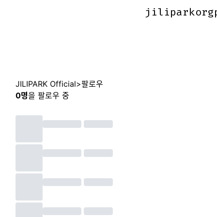
jiliparkorg
jiliparkorg
JILIPARK Official
>
팔로우
0
명
을 팔로우 중