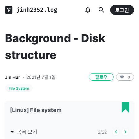
jinh2352.log
로그인
Background - Disk
structure
Jin Hur
·
2021년 7월 1일
팔로우
0
File System
[Linux] File system
목록 보기
2
/
22