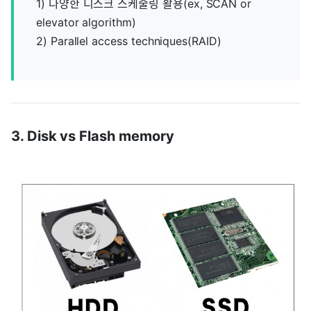
1) 다양한 디스크 스케줄링 활용(ex, SCAN or
elevator algorithm)
2) Parallel access techniques(RAID)
3. Disk vs Flash memory