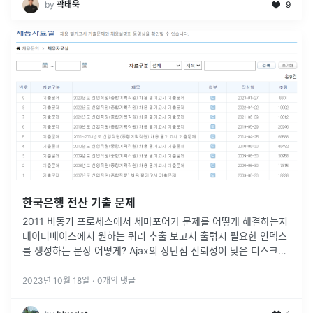
by
곽태욱
9
한국은행 전산 기출 문제
2011 비동기 프로세스에서 세마포어가 문제를 어떻게 해결하는지
데이터베이스에서 원하는 쿼리 추출 보고서 출렦시 필요한 인덱스
를 생성하는 문장 어떻게? Ajax의 장단점 신뢰성이 낮은 디스크를
하나의 유닛으로 동작하여 스토리지 신뢰성을 높이는 기술 : RAID
ra
...
2023년 10월 18일
·
0
개의 댓글