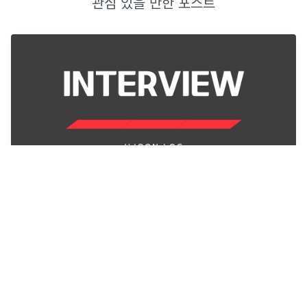
관심 있을 만한 포스트
[데이터베이스] 트랜잭션 격리수준
https://joont92.github.io/db/%ED%8A%B8%EB%9E%9C%E
C%9E%AD%EC%85%98-%EA%B2%A9%EB%A6%AC-
%EC%88%98%EC%A4%80-isolation-
level/https://mozi.tistory
...
2021년 9월 10일
·
0
개의 댓글