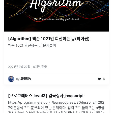
[Algorithm] 백준 1021번 회전하는 큐(파이썬)
백준 1021 회전하는 큐 문제풀이
2021년 7월 27일
·
0
개의 댓글
by
고플래닛
4
[프로그래머스 level3] 입국심사 javascript
https://programmers.co.kr/learn/courses/30/lessons/4262
7이분탐색으로 분류되어 있는 문제이다. 입력으로 들어오는 n명을
검사하는데 몇분이 걸리는지를 체크하면 된다.심사관은 한 사람당