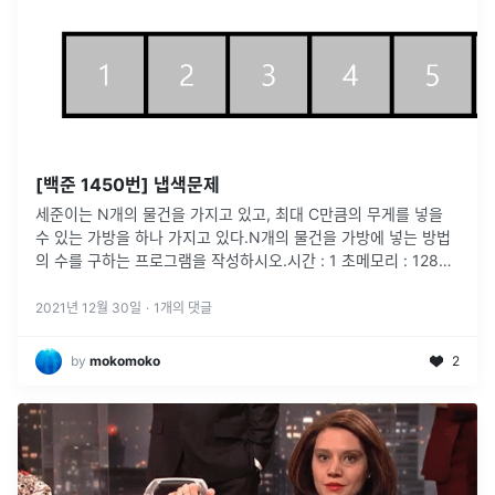
[백준 1450번] 냅색문제
세준이는 N개의 물건을 가지고 있고, 최대 C만큼의 무게를 넣을
수 있는 가방을 하나 가지고 있다.N개의 물건을 가방에 넣는 방법
의 수를 구하는 프로그램을 작성하시오.시간 : 1 초메모리 : 128
MB첫째 줄에 N과 C가 주어진다. N은 30보다 작거나 같은 자연
수,
...
2021년 12월 30일
·
1
개의 댓글
by
mokomoko
2