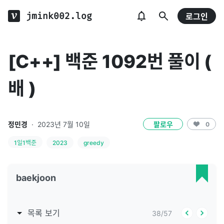
jmink002.log
로그인
[C++] 백준 1092번 풀이 (
배 )
정민경
·
2023년 7월 10일
팔로우
0
1일1백준
2023
greedy
baekjoon
목록 보기
38
/
57