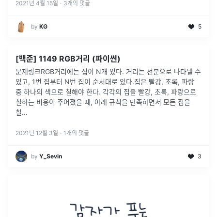
처리
...
2021년 4월 15일
·
3
개의 댓글
by
KG
5
[백준] 1149 RGB거리 (파이썬)
문제링크RGB거리에는 집이 N개 있다. 거리는 선분으로 나타낼 수
있고, 1번 집부터 N번 집이 순서대로 있다.집은 빨강, 초록, 파랑
중 하나의 색으로 칠해야 한다. 각각의 집을 빨강, 초록, 파랑으로
칠하는 비용이 주어졌을 때, 아래 규칙을 만족하면서 모든 집을
칠
...
2021년 12월 3일
·
1
개의 댓글
by
Y_Sevin
3