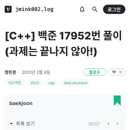
jmink002.log
로그인
[C++] 백준 17952번 풀이
(과제는 끝나지 않아!)
정민경
·
2023년 2월 9일
팔로우
0
1일1백준
2023
cpp
data structure
baekjoon
목록 보기
30
/
57