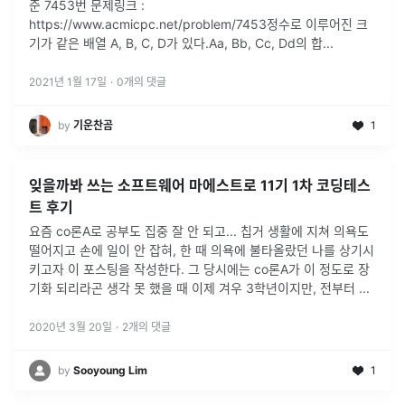
준 7453번 문제링크 :
https://www.acmicpc.net/problem/7453정수로 이루어진 크
기가 같은 배열 A, B, C, D가 있다.Aa, Bb, Cc, Dd의 합
...
2021년 1월 17일
·
0
개의 댓글
by
기운찬곰
1
잊을까봐 쓰는 소프트웨어 마에스트로 11기 1차 코딩테스
트 후기
요즘 co론A로 공부도 집중 잘 안 되고... 칩거 생활에 지쳐 의욕도
떨어지고 손에 일이 안 잡혀, 한 때 의욕에 불타올랐던 나를 상기시
키고자 이 포스팅을 작성한다. 그 당시에는 co론A가 이 정도로 장
기화 되리라곤 생각 못 했을 때 이제 겨우 3학년이지만, 전부터
...
2020년 3월 20일
·
2
개의 댓글
by
Sooyoung Lim
1