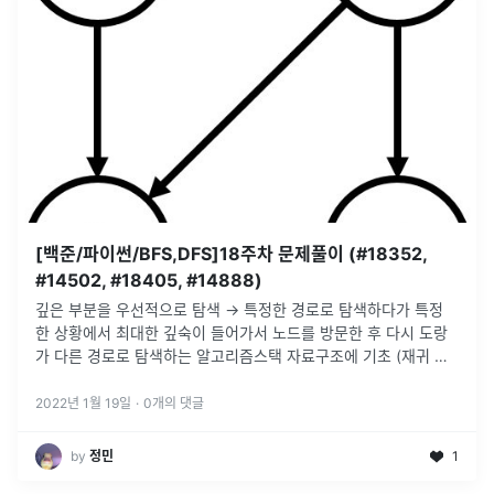
[백준/파이썬/BFS,DFS]18주차 문제풀이 (#18352,
#14502, #18405, #14888)
깊은 부분을 우선적으로 탐색 -> 특정한 경로로 탐색하다가 특정
한 상황에서 최대한 깊숙이 들어가서 노드를 방문한 후 다시 도랑
가 다른 경로로 탐색하는 알고리즘스택 자료구조에 기초 (재귀 함
수로 간결하게 구현 가능)가까운 부분을 우선적으로 탐색큐 자료구
조에 기초일반적으로
...
2022년 1월 19일
·
0
개의 댓글
by
정민
1