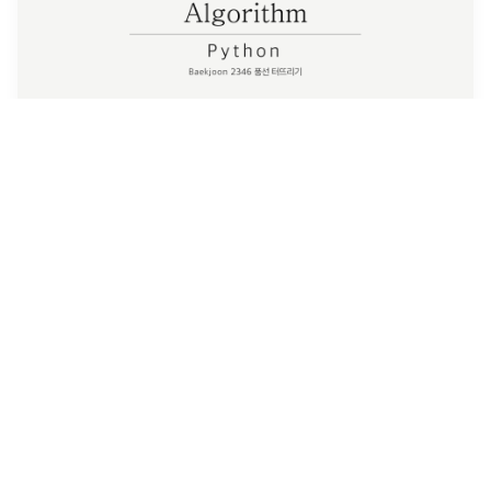
[Python] 백준 2346 풍선 터뜨리기 (Deque)
터진 풍선의 '번호(인덱스+1)'를 출력하는 문제이므로 pop을 하더
라도 초기 인덱스 정보는 끝까지 유지되어야 한다. 이를 위해
enumerate가 사용되었다. enumerate 사용 전과 후의 덱 상태를
비교해보자. 덱에 인덱스와 종이 값이 튜플로 묶여서 하나의 원
소
...
2022년 1월 3일
·
0
개의 댓글
by
선주
4