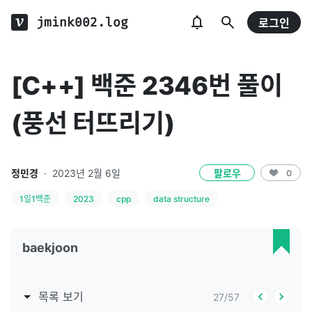
jmink002.log
로그인
[C++] 백준 2346번 풀이
(풍선 터뜨리기)
정민경
·
2023년 2월 6일
팔로우
0
1일1백준
2023
cpp
data structure
baekjoon
목록 보기
27
/
57