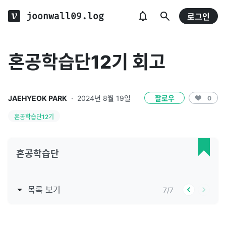
joonwall09.log
로그인
혼공학습단12기 회고
JAEHYEOK PARK
·
2024년 8월 19일
팔로우
0
혼공학습단12기
혼공학습단
목록 보기
7
/
7