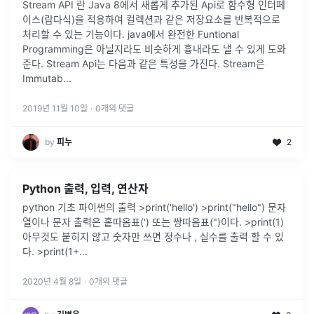
Stream API 란 Java 8에서 새롭게 추가된 Api로 함수형 인터페
이스(람다식)을 적용하여 컬렉션과 같은 저장요소를 반복적으로
처리할 수 있는 기능이다. java에서 완전한 Funtional
Programming은 아닐지라도 비슷하게 흉내라도 낼 수 있게 도와
준다. Stream Api는 다음과 같은 특성을 가진다. Stream은
Immutab...
2019년 11월 10일
·
0
개의 댓글
by
피누
2
Python 출력, 입력, 연산자
python 기초 파이썬의 출력 >print('hello') >print("hello") 문자
열이나 문자 출력은 홑따옴표(') 또는 쌍따옴표(")이다. >print(1)
아무것도 붙히지 않고 숫자만 쓰면 정수나 , 실수를 출력 할 수 있
다. >print(1+
...
2020년 4월 8일
·
0
개의 댓글