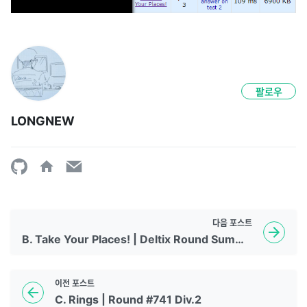
팔로우
LONGNEW
다음
포스트
B. Take Your Places! | Deltix Round Summer 2021 Div.1 + Div2
이전
포스트
C. Rings | Round #741 Div.2