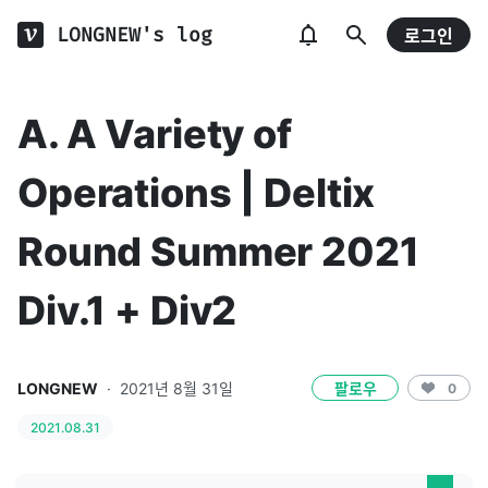
LONGNEW's log
로그인
A. A Variety of
Operations | Deltix
Round Summer 2021
Div.1 + Div2
LONGNEW
·
2021년 8월 31일
팔로우
0
2021.08.31