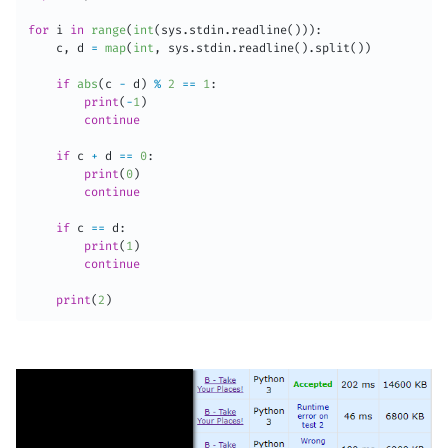
for
 i 
in
range
(
int
(
sys
.
stdin
.
readline
(
)
)
)
:
    c
,
 d 
=
map
(
int
,
 sys
.
stdin
.
readline
(
)
.
split
(
)
)
if
abs
(
c 
-
 d
)
%
2
==
1
:
print
(
-
1
)
continue
if
 c 
+
 d 
==
0
:
print
(
0
)
continue
if
 c 
==
 d
:
print
(
1
)
continue
print
(
2
)