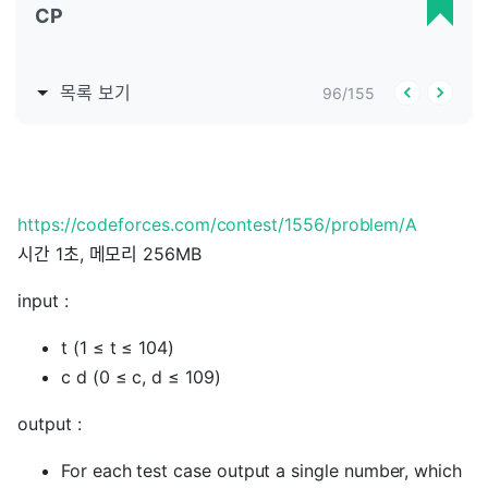
CP
목록 보기
96
/
155
https://codeforces.com/contest/1556/problem/A
시간 1초, 메모리 256MB
input :
t (1 ≤ t ≤ 104)
c d (0 ≤ c, d ≤ 109)
output :
For each test case output a single number, which