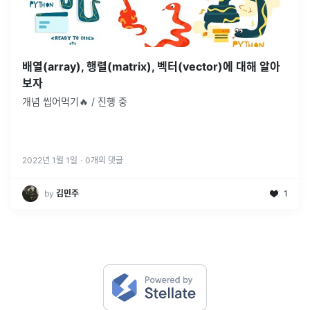
배열(array), 행렬(matrix), 벡터(vector)에 대해 알아
보자
개념 씹어먹기🔥 / 진행 중
2022년 1월 1일
·
0
개의 댓글
by
김민주
1