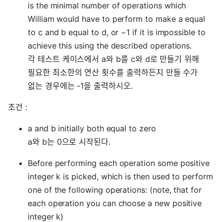
is the minimal number of operations which
William would have to perform to make a equal
to c and b equal to d, or −1 if it is impossible to
achieve this using the described operations.
각 테스트 케이스에서 a와 b를 c와 d로 만들기 위해
필요한 최소한의 연산 횟수를 출력하든지 만들 수가
없는 경우에는 -1을 출력하시오.
조건 :
a and b initially both equal to zero
a와 b는 0으로 시작된다.
Before performing each operation some positive
integer k is picked, which is then used to perform
one of the following operations: (note, that for
each operation you can choose a new positive
integer k)