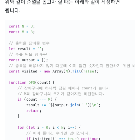
위와 같이 순열을 뽑고자 할 때는 아래와 같이 작성하면
됩니다.
const
N
=
3
;
const
M
=
3
;
// 출력을 담아줄 변수
let
 result 
=
''
;
// 수를 담을 장바구니
const
 output 
=
[
]
;
// 중복을 허용하지 않기 때문에 이미 담긴 숫자인지 판단하기 위한 배열
const
 visited 
=
new
Array
(
N
)
.
fill
(
false
)
;
function
DFS
(
count
)
{
// 장바구니에 하나씩 담길 때마다 count가 늘어서
// M과 장바구니의 크기가 같아지면 리턴합니다.
if
(
count 
===
M
)
{
        result 
+=
`
${
output
.
join
(
' '
)
}
\n
`
;
return
;
}
for
(
let
 i 
=
0
;
 i 
<
N
;
 i
++
)
{
// 이미 들어간 수라면 넘어갑니다.
if
(
visited
[
i
]
===
true
)
continue
;