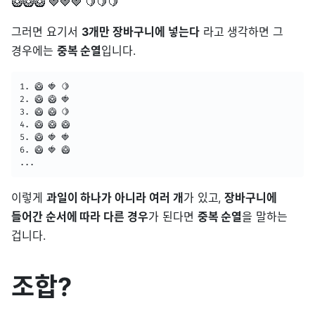
🥝🥝🥝 🍓🍓🍓 🍋🍋🍋
그러면 요기서
3개만 장바구니에 넣는다
라고 생각하면 그
경우에는
중복 순열
입니다.
1. 🥝 🍓 🍋

2. 🥝 🥝 🍓

3. 🥝 🥝 🍋

4. 🥝 🥝 🥝

5. 🥝 🍓 🍓

6. 🥝 🍓 🥝

...
이렇게
과일이 하나가 아니라 여러 개
가 있고,
장바구니에
들어간 순서에 따라 다른 경우
가 된다면
중복 순열
을 말하는
겁니다.
조합?