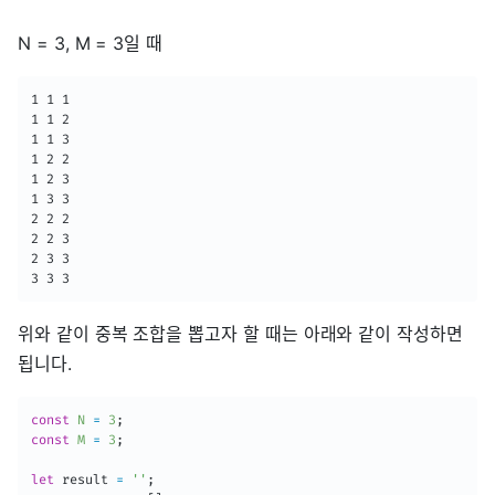
N = 3, M = 3일 때
1 1 1

1 1 2

1 1 3

1 2 2

1 2 3

1 3 3

2 2 2

2 2 3

2 3 3

3 3 3
위와 같이 중복 조합을 뽑고자 할 때는 아래와 같이 작성하면
됩니다.
const
N
=
3
;
const
M
=
3
;
let
 result 
=
''
;