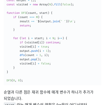
const
 output 
=
[
]
;
const
 visited 
=
new
Array
(
N
)
.
fill
(
false
)
;
function
DFS
(
count
,
 start
)
{
if
(
count 
===
M
)
{
        result 
+=
`
${
output
.
join
(
' '
)
}
\n
`
;
return
;
}
for
(
let
 i 
=
 start
;
 i 
<
N
;
 i
++
)
{
if
(
visited
[
i
]
)
continue
;
        visited
[
i
]
=
true
;
        output
.
push
(
i 
+
1
)
;
dfs
(
count 
+
1
,
 i
)
;
        output
.
pop
(
)
;
        visited
[
i
]
=
false
;
}
}
DFS
(
0
,
0
)
;
순열과 다른 점은 재귀 함수에 매개 변수가 하나가 추가가
되었습니다.
라는 매개 변수의 역할은 for문이 어디서부터