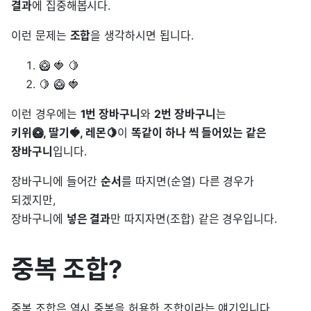
결과
에 집중해봅시다.
이런 문제는
조합
을 생각하시면 됩니다.
🥝 🍓 🍋
🍋 🥝 🍓
이런 경우에는
1번 장바구니
와
2번 장바구니
는
키위🥝, 딸기🍓, 레몬🍋
이
똑같이 하나 씩 들어있는 같은
장바구니
입니다.
장바구니에 들어간
순서
를 따지면(순열) 다른 경우가
되겠지만,
장바구니에
넣은 결과
만 따지자면(조합) 같은 경우입니다.
중복 조합?
중복 조합은 역시 중복을 허용한 조합이라는 얘기입니다.