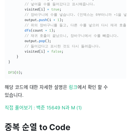
// 넣어줄 수를 들어갔다고 표시해줍니다.
        visited
[
i
]
=
true
;
// 장바구니에 수를 넣습니다. (인덱스는 0부터니까 +1을 넣어
        output
.
push
(
i 
+
1
)
;
// 위의 장바구니를 들고, 다른 수를 넣으러 다시 재귀 호출합
dfs
(
count 
+
1
)
;
// 재귀 호출이 끝났으니, 장바구니에서 수를 빼줍니다.
        output
.
pop
(
)
;
// 들어갔다고 표시한 것도 다시 돌려줍니다.
        visited
[
i
]
=
false
;
}
}
DFS
(
0
)
;
해당 코드에 대한 자세한 설명은
링크
에서 확인 할 수
있습니다.
직접 풀어보기 : 백준 15649 N과 M (1)
중복 순열 to Code