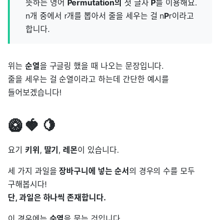
뜻하는 영어
Permutation의
첫 글자
P
를 이용해요.
n개 중에서 r개를 뽑아서 줄을 세우는 걸 n
P
r이라고
합니다.
위는
순열
을 구글링 했을 때 나오는 문장입니다.
줄을 세우는 걸 순열이라고 하는데 간단한 예시를
들어보겠습니다!
🥝 🍓 🍋
요기
키위
,
딸기
,
레몬
이 있습니다.
세 가지 과일을
장바구니에 넣는 순서
의 경우의 수를 모두
구해봅시다!
단, 과일은 하나씩 존재합니다.
이 경우에는
순열
을 묻는 것입니다.