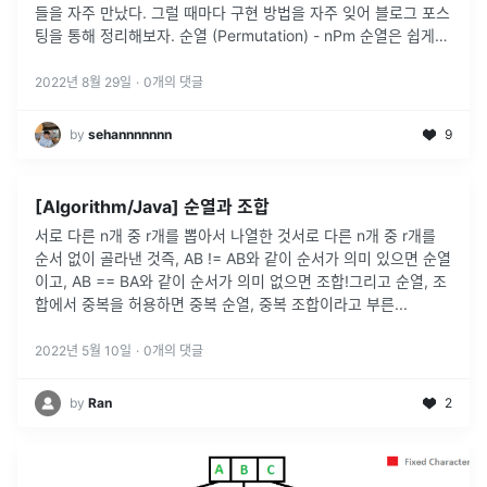
들을 자주 만났다. 그럴 때마다 구현 방법을 자주 잊어 블로그 포스
팅을 통해 정리해보자. 순열 (Permutation) - nPm 순열은 쉽게
말해 순서가 있는 정렬을 만드는 경우의 수를 의미한다. [a
...
2022년 8월 29일
·
0
개의 댓글
by
sehannnnnnn
9
[Algorithm/Java] 순열과 조합
서로 다른 n개 중 r개를 뽑아서 나열한 것서로 다른 n개 중 r개를
순서 없이 골라낸 것즉, AB != AB와 같이 순서가 의미 있으면 순열
이고, AB == BA와 같이 순서가 의미 없으면 조합!그리고 순열, 조
합에서 중복을 허용하면 중복 순열, 중복 조합이라고 부른
...
2022년 5월 10일
·
0
개의 댓글
by
Ran
2