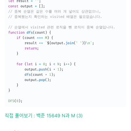
let
 result 
=
''
;
const
 output 
=
[
]
;
// 중복 순열은 같은 수를 여러 개 넣어도 상관없으니,
// 중복됐는지 확인하는 visited 배열은 필요없습니다.
// 순열에서 visited 관련 로직을 뺀 로직이 중복 순열입니다.
function
dfs
(
count
)
{
if
(
count 
===
M
)
{
        result 
+=
`
${
output
.
join
(
' '
)
}
\n
`
;
return
;
}
for
(
let
 i 
=
0
;
 i 
<
N
;
 i
++
)
{
        output
.
push
(
i 
+
1
)
;
dfs
(
count 
+
1
)
;
        output
.
pop
(
)
;
}
}
DFS
(
0
)
;
직접 풀어보기 : 백준 15649 N과 M (3)