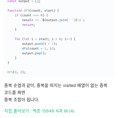
const
 output 
=
[
]
;
function
DFS
(
count
,
 start
)
{
if
(
count 
===
M
)
{
        result 
+=
`
${
output
.
join
(
' '
)
}
\n
`
;
return
;
}
for
(
let
 i 
=
 start
;
 i 
<
N
;
 i
++
)
{
        output
.
push
(
i 
+
1
)
;
dfs
(
count 
+
1
,
 i
)
;
        output
.
pop
(
)
;
}
}
DFS
(
0
,
0
)
;
중복 순열과 같이, 중복을 따지는 visited 배열이 없는 중복
코드를 짜면
중복 조합이 됩니다.
직접 풀어보기 : 백준 15649 N과 M (4)