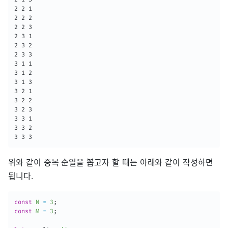
2 2 1

2 2 2

2 2 3

2 3 1

2 3 2

2 3 3

3 1 1

3 1 2

3 1 3

3 2 1

3 2 2

3 2 3

3 3 1

3 3 2

3 3 3
위와 같이 중복 순열을 뽑고자 할 때는 아래와 같이 작성하면
됩니다.
const
N
=
3
;
const
M
=
3
;