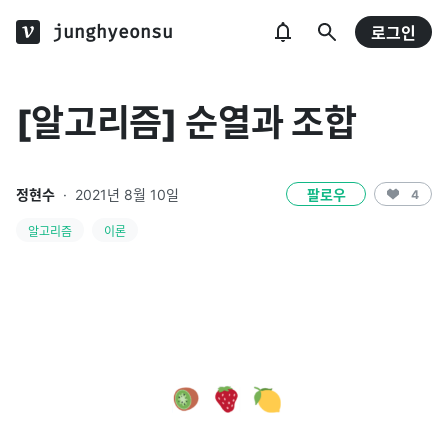
junghyeonsu
로그인
[알고리즘] 순열과 조합
정현수
·
2021년 8월 10일
팔로우
4
알고리즘
이론