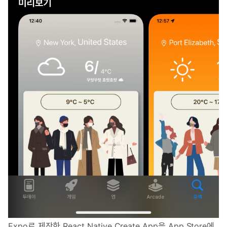
Expo로 제작한 React Native Create App을 App Store에