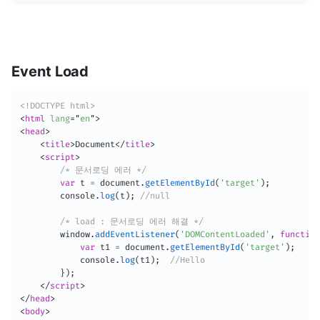
Event Load
<!DOCTYPE html>
<
html
lang
=
"
en
"
>
<
head
>
<
title
>
Document
</
title
>
<
script
>
/* 문서로딩 에러 */
var
 t 
=
 document
.
getElementById
(
'target'
)
;
        console
.
log
(
t
)
;
//null
/* load : 문서로딩 에러 해결 */
        window
.
addEventListener
(
'DOMContentLoaded'
,
function
var
 t1 
=
 document
.
getElementById
(
'target'
)
;
            console
.
log
(
t1
)
;
//Hello
}
)
;
</
script
>
</
head
>
<
body
>