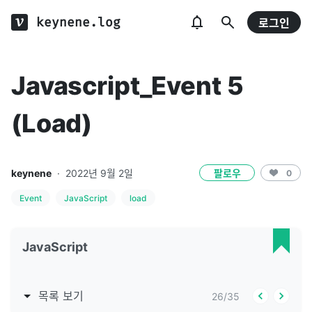
keynene.log
로그인
Javascript_Event 5
(Load)
keynene
·
2022년 9월 2일
팔로우
0
Event
JavaScript
load
JavaScript
목록 보기
26
/
35