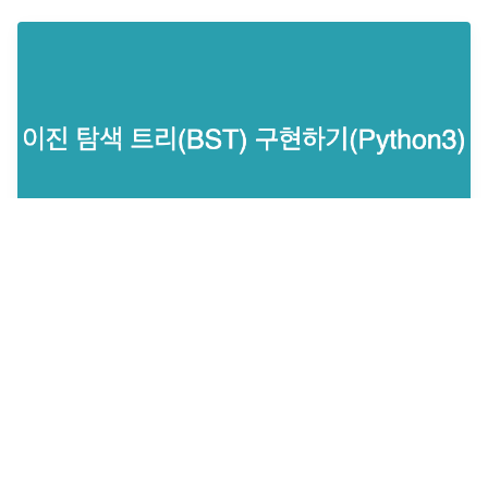
이진 탐색 트리(BST) 구현하기(Python3)
최근 화이트보드 코딩 테스트로 이진 탐색 트리 구현을 한 것을 계
기로, 다시 한번 트리 구현 정리를 해보았습니다.
2021년 5월 5일
·
0
개의 댓글
by
승톨
4