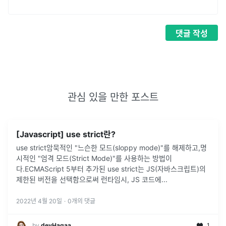
댓글
작성
관심 있을 만한 포스트
[Javascript] use strict란?
use strict암묵적인 "느슨한 모드(sloppy mode)"를 해제하고,명
시적인 "엄격 모드(Strict Mode)"를 사용하는 방법이
다.ECMAScript 5부터 추가된 use strict는 JS(자바스크립트)의
제한된 버전을 선택함으로써 런타임시, JS 코드에
...
2022년 4월 20일
·
0
개의 댓글
by
devHagaa
1