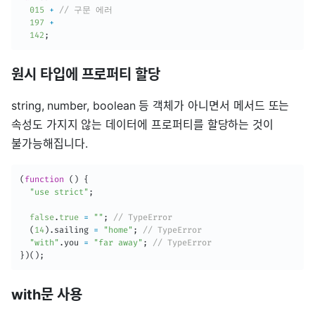
015
+
// 구문 에러
197
+
142
;
원시 타입에 프로퍼티 할당
string, number, boolean 등 객체가 아니면서 메서드 또는
속성도 가지지 않는 데이터에 프로퍼티를 할당하는 것이
불가능해집니다.
(
function
(
)
{
"use strict"
;
false
.
true
=
""
;
// TypeError
(
14
)
.
sailing 
=
"home"
;
// TypeError
"with"
.
you 
=
"far away"
;
// TypeError
}
)
(
)
;
with문 사용