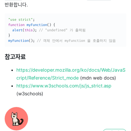
반환합니다.
"use strict"
;
function
myFunction
(
)
{
alert
(
this
)
;
// "undefined" 가 출력됨
}
myFunction
(
)
;
// 객체 안에서 myFunction 을 호출하지 않음 
참고자료
https://developer.mozilla.org/ko/docs/Web/JavaS
cript/Reference/Strict_mode
(mdn web docs)
https://www.w3schools.com/js/js_strict.asp
(w3schools)