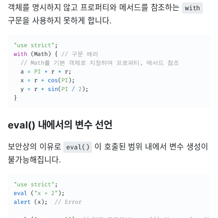
객체를 명시하지 않고 프로퍼티와 메서드를 참조하는
with
구문을 사용하지 못하게 합니다.
"use strict"
;
with
(
Math
)
{
// 구문 에러
// Math를 기본 객체로 지정하여 프로퍼티, 메서드 참조
  a 
=
PI
*
 r 
*
 r
;
  x 
=
 r 
*
cos
(
PI
)
;
  y 
=
 r 
*
sin
(
PI
/
2
)
;
}
eval() 내에서의 변수 선언
보안상의 이유로
이 호출된 범위 내에서 변수 생성이
eval()
불가능해집니다.
"use strict"
;
eval
(
"x = 2"
)
;
alert
(
x
)
;
// Error