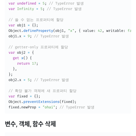
var
undefined
=
5
;
// TypeError 발생
var
Infinity
=
5
;
// TypeError 발생
// 쓸 수 없는 프로퍼티에 할당
var
 obj1 
=
{
}
;
Object
.
defineProperty
(
obj1
,
"x"
,
{
 value
:
42
,
 writable
:
fals
obj1
.
x 
=
9
;
// TypeError 발생
// getter-only 프로퍼티에 할당
var
 obj2 
=
{
get
x
(
)
{
return
17
;
}
,
}
;
obj2
.
x 
=
5
;
// TypeError 발생
// 확장 불가 객체에 새 프로퍼티 할당
var
 fixed 
=
{
}
;
Object
.
preventExtensions
(
fixed
)
;
fixed
.
newProp 
=
"ohai"
;
// TypeError 발생
변수, 객체, 함수 삭제