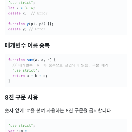
"use strict"
;
let
 x 
=
3.14
;
delete
 x
;
// Error
function
y
(
p1
,
 p2
)
{
}
;
delete
 y
;
// Error 
매개변수 이름 중복
function
sum
(
a
,
 a
,
 c
)
{
// 매개변수 'a' 가 중복으로 선언되어 있음, 구문 에러
"use strict"
;
return
 a 
+
 b 
+
 c
;
}
8진 구문 사용
숫자 앞에 '0'을 붙여 사용하는 8진 구문을 금지합니다.
"use strict"
;
var
 sum 
=