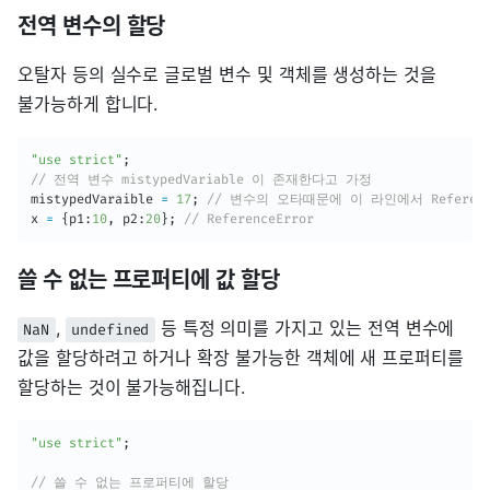
전역 변수의 할당
오탈자 등의 실수로 글로벌 변수 및 객체를 생성하는 것을
불가능하게 합니다.
"use strict"
;
// 전역 변수 mistypedVariable 이 존재한다고 가정
mistypedVaraible 
=
17
;
// 변수의 오타때문에 이 라인에서 Referenc
x 
=
{
p1
:
10
,
 p2
:
20
}
;
// ReferenceError
쓸 수 없는 프로퍼티에 값 할당
,
등 특정 의미를 가지고 있는 전역 변수에
NaN
undefined
값을 할당하려고 하거나 확장 불가능한 객체에 새 프로퍼티를
할당하는 것이 불가능해집니다.
"use strict"
;
// 쓸 수 없는 프로퍼티에 할당