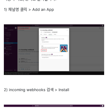
1) 채널명 클릭 > Add an App
2) incoming webhooks 검색 > Install