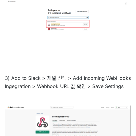
3) Add to Slack > 채널 선택 > Add Incoming WebHooks
Ingegration > Webhook URL 값 확인 > Save Settings