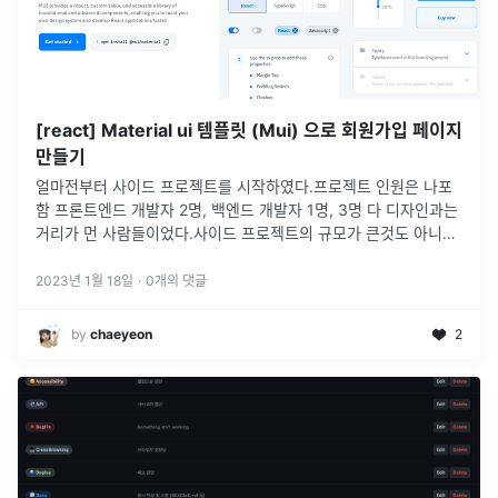
[react] Material ui 템플릿 (Mui) 으로 회원가입 페이지
만들기
얼마전부터 사이드 프로젝트를 시작하였다.프로젝트 인원은 나포
함 프론트엔드 개발자 2명, 백엔드 개발자 1명, 3명 다 디자인과는
거리가 먼 사람들이었다.사이드 프로젝트의 규모가 큰것도 아니라
디자이너를 구하기가 어려웠다.디자인적으로 어떻게 할 지 고민을
하다 필자가..
...
2023년 1월 18일
·
0
개의 댓글
by
chaeyeon
2