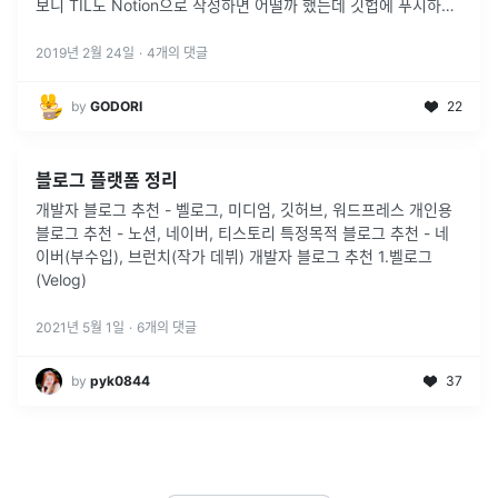
보니 TIL도 Notion으로 작성하면 어떨까 했는데 깃헙에 푸시하는
것 보다 자주 쓰게 되고 내용에 더 충실할 수 있
2019년 2월 24일
·
4
개의 댓글
by
GODORI
22
블로그 플랫폼 정리
개발자 블로그 추천 - 벨로그, 미디엄, 깃허브, 워드프레스 개인용
블로그 추천 - 노션, 네이버, 티스토리 특정목적 블로그 추천 - 네
이버(부수입), 브런치(작가 데뷔) 개발자 블로그 추천 1.벨로그
(Velog)
2021년 5월 1일
·
6
개의 댓글
by
pyk0844
37