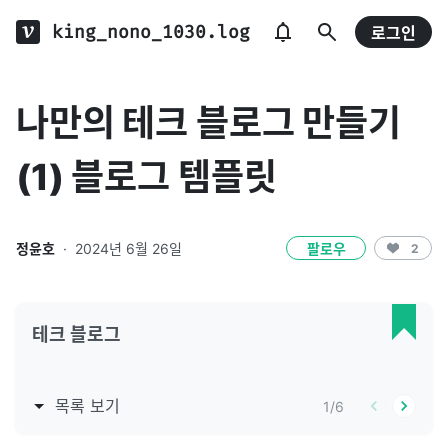
king_nono_1030.log
로그인
나만의 테크 블로그 만들기
(1) 블로그 템플릿
정윤호
·
2024년 6월 26일
팔로우
2
테크 블로그
목록 보기
1
/
6