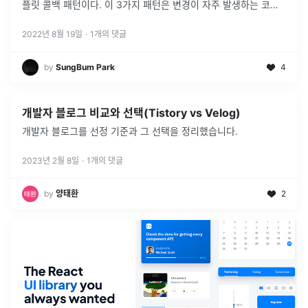
플릿 콜백 패턴이다. 이 3가지 패턴은 변경이 자주 발생하는 코드
와 그렇지 않은 코드를 분리하는 것이 핵심이다. 여기에 객체지향
의 다
...
2022년 8월 19일
·
1
개의 댓글
by
SungBum Park
4
개발자 블로그 비교와 선택(Tistory vs Velog)
개발자 블로그를 선정 기준과 그 선택을 정리했습니다.
2023년 2월 8일
·
1
개의 댓글
by
양태환
2