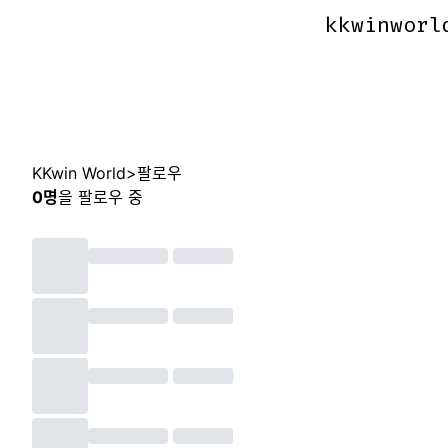
kkwinworl
kkwinworl
KKwin World
>
팔로우
0
명
을 팔로우 중