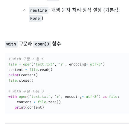
: 개행 문자 처리 방식 설정 (기본값:
newline
)
None
구문과
함수
with
open()
# with 구문 사용 X
file
=
open
(
'text.txt'
,
'r'
,
 encoding
=
'utf-8'
)
content 
=
file
.
read
(
)
print
(
content
)
file
.
close
(
)
# with 구문 사용 O
with
open
(
'text.txt'
,
'r'
,
 encoding
=
'utf-8'
)
as
file
:
	content 
=
file
.
read
(
)
print
(
content
)