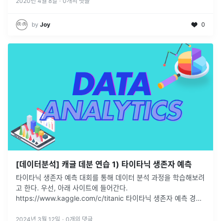
2020년 4월 8일
·
0
개의 댓글
by
Joy
0
[데이터분석] 캐글 데분 연습 1) 타이타닉 생존자 예측
타이타닉 생존자 예측 대회를 통해 데이터 분석 과정을 학습해보려
고 한다. 우선, 아래 사이트에 들어간다.
https://www.kaggle.com/c/titanic 타이타닉 생존자 예측 경진
대회는 참여자가 3만 3957팀에 이를 만큼 많은 인원이 참여하는
캐글의
...
2024년 3월 12일
·
0
개의 댓글