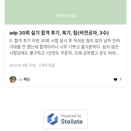
adp 30회 실기 합격 후기, 복기, 팁(비전공자, 3수)
0. 합격 후기 이번 30회 시험 응시 후 아쉬운 점이 많이 남아 전혀
기대를 안 했는데 합격이라니 너무 기쁘고 홀가분하다. 쉽지 않은
시험임에도 불구하고 1년정도 꾸준히, 오래 공부했고 운도 따라줘
서 합격한 것 같다. 1. 베이스 소비자학전공. 전공필수 과목으로
통
...
2023년 9월 27일
·
5
개의 댓글
by
하는
7