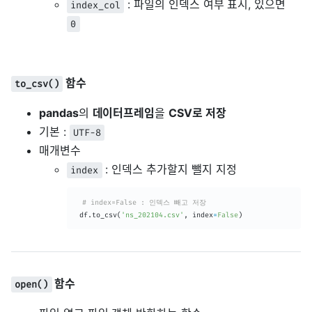
: 파일의 인덱스 여부 표시, 있으면
index_col
0
함수
to_csv()
pandas
의
데이터프레임
을
CSV로 저장
기본 :
UTF-8
매개변수
: 인덱스 추가할지 뺄지 지정
index
# index=False : 인덱스 빼고 저장
 df
.
to_csv
(
'ns_202104.csv'
,
 index
=
False
)
함수
open()