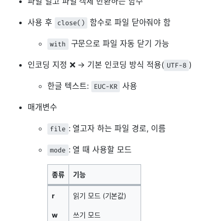
파일 열고 파일 객체 반환하는 함수
사용 후
함수로 파일 닫아줘야 함
close()
구문으로 파일 자동 닫기 가능
with
인코딩 지정 ❌ → 기본 인코딩 방식 적용(
)
UTF-8
한글 텍스트:
사용
EUC-KR
매개변수
: 열고자 하는 파일 경로, 이름
file
: 열 때 사용할 모드
mode
종류
기능
r
읽기 모드 (기본값)
w
쓰기 모드