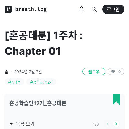
breath.log
로그인
[혼공데분] 1주차 :
Chapter 01
숨
·
2024년 7월 7일
팔로우
0
혼공데분
혼공학습단12기
혼공학습단12기_혼공데분
목록 보기
1
/
6