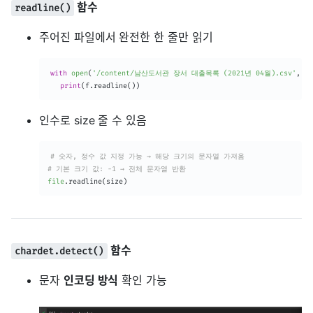
함수
readline()
주어진 파일에서 완전한 한 줄만 읽기
with
open
(
'/content/남산도서관 장서 대출목록 (2021년 04월).csv'
,
 e
print
(
f
.
readline
(
)
)
인수로 size 줄 수 있음
# 숫자, 정수 값 지정 가능 → 해당 크기의 문자열 가져옴
# 기본 크기 값: -1 → 전체 문자열 반환
file
.
readline
(
size
)
함수
chardet.detect()
문자
인코딩 방식
확인 가능