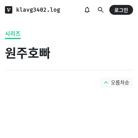
klavg3402.log
로그인
시리즈
원주호빠
오름차순