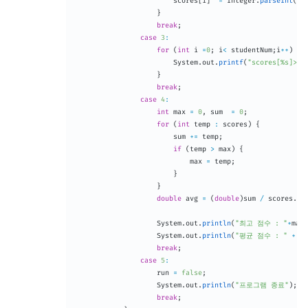
						scores
[
i
]
=
Integer
.
parseInt
(
sc
}
break
;
case
3
:
for
(
int
 i 
=
0
;
 i
<
 studentNum
;
i
++
)
{
System
.
out
.
printf
(
"scores[%s]> %
}
break
;
case
4
:
int
 max 
=
0
,
 sum  
=
0
;
for
(
int
 temp 
:
 scores
)
{
						sum 
+=
 temp
;
if
(
temp 
>
 max
)
{
							max 
=
 temp
;
}
}
double
 avg 
=
(
double
)
sum 
/
 scores
.
le
System
.
out
.
println
(
"최고 점수 : "
+
max
)
System
.
out
.
println
(
"평균 점수 : "
+
 av
break
;
case
5
:
					run 
=
false
;
System
.
out
.
println
(
"프로그램 종료"
)
;
break
;