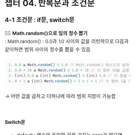
챕터 04. 반복문과 조건문
4-1 조건문 : if문, switch문
👉🏻
Math.random()으로 임의 정수 뽑기
: Math.random() : 0.0과 1.0 사이의 값을 리턴하므로 다음과
같이하면 범위 사이의 정수를 뽑을 수 있음
1.
0.0
 ≤ 
Math
.
random
(
)
<
1.0
// Math.random() 메소드의 범위
2.
0.0
*
10
 ≤ 
Math
.
random
(
)
<
1.0
*
10
// 각 항에 10을 곱함 
3.
(
int
)
0.0
 ≤ 
(
int
)
Math
.
random
(
)
<
(
int
)
1.0
// 각 항을 정
4.
0
+
1
 ≤ 
(
int
)
Math
.
random
(
)
+
1
<
1
+
1
// 각 항에 1을 더
→ 어떤 값을 곱하고 더하냐에 따라 범위 지정이 가능함
Switch문
default : 변수와 동일한 값을 가지는 case가 없으면