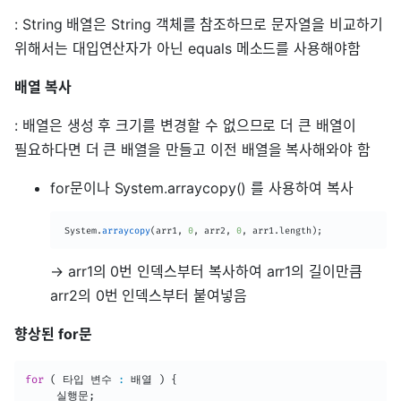
: String 배열은 String 객체를 참조하므로 문자열을 비교하기
위해서는 대입연산자가 아닌 equals 메소드를 사용해야함
배열 복사
: 배열은 생성 후 크기를 변경할 수 없으므로 더 큰 배열이
필요하다면 더 큰 배열을 만들고 이전 배열을 복사해와야 함
for문이나 System.arraycopy() 를 사용하여 복사
System
.
arraycopy
(
arr1
,
0
,
 arr2
,
0
,
 arr1
.
length
)
;
→ arr1의 0번 인덱스부터 복사하여 arr1의 길이만큼
arr2의 0번 인덱스부터 붙여넣음
향상된 for문
for
(
 타입 변수 
:
 배열 
)
{
	 실행문
;