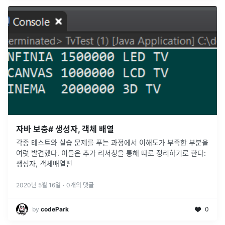
자바 보충# 생성자, 객체 배열
각종 테스트와 실습 문제를 푸는 과정에서 이해도가 부족한 부분을
여럿 발견했다. 이들은 추가 리서칭을 통해 따로 정리하기로 한다:
생성자, 객체배열편
2020년 5월 16일
·
0
개의 댓글
by
codePark
0