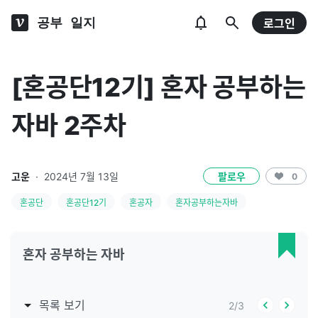
공부 일지
로그인
[혼공단12기] 혼자 공부하는
자바 2주차
고운
·
2024년 7월 13일
팔로우
0
혼공단
혼공단12기
혼공자
혼자공부하는자바
혼자 공부하는 자바
목록 보기
2
/
3