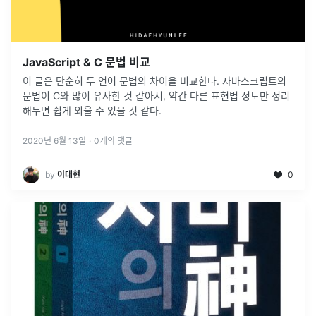
JavaScript & C 문법 비교
이 글은 단순히 두 언어 문법의 차이을 비교한다. 자바스크립트의
문법이 C와 많이 유사한 것 같아서, 약간 다른 표현법 정도만 정리
해두면 쉽게 외울 수 있을 것 같다.
2020년 6월 13일
·
0
개의 댓글
by
이대현
0