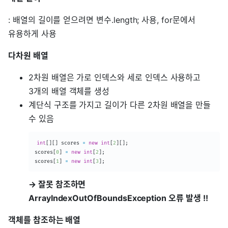
: 배열의 길이를 얻으려면 변수.length; 사용, for문에서
유용하게 사용
다차원 배열
2차원 배열은 가로 인덱스와 세로 인덱스 사용하고
3개의 배열 객체를 생성
계단식 구조를 가지고 길이가 다른 2차원 배열을 만들
수 있음
int
[
]
[
]
 scores 
=
new
int
[
2
]
[
]
;
scores
[
0
]
=
new
int
[
2
]
;
scores
[
1
]
=
new
int
[
3
]
;
→ 잘못 참조하면
ArrayIndexOutOfBoundsException 오류 발생 !!
객체를 참조하는 배열