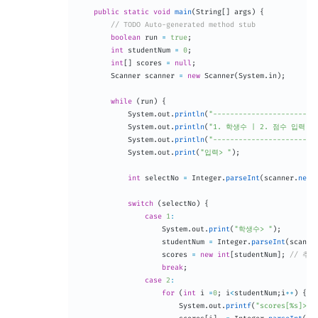
public
static
void
main
(
String
[
]
 args
)
{
// TODO Auto-generated method stub
boolean
 run 
=
true
;
int
 studentNum 
=
0
;
int
[
]
 scores 
=
null
;
Scanner
 scanner 
=
new
Scanner
(
System
.
in
)
;
while
(
run
)
{
System
.
out
.
println
(
"------------------------
System
.
out
.
println
(
"1. 학생수 | 2. 점수 입력 |
System
.
out
.
println
(
"------------------------
System
.
out
.
print
(
"입력> "
)
;
int
 selectNo 
=
Integer
.
parseInt
(
scanner
.
next
switch
(
selectNo
)
{
case
1
:
System
.
out
.
print
(
"학생수> "
)
;
					studentNum 
=
Integer
.
parseInt
(
scanne
					scores 
=
new
int
[
studentNum
]
;
// 추가
break
;
case
2
:
for
(
int
 i 
=
0
;
 i
<
studentNum
;
i
++
)
{
System
.
out
.
printf
(
"scores[%s]> "