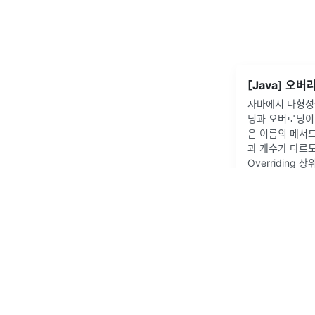
[Java] 오
자바에서 다형성
딩과 오버로딩이 있
은 이름의 메서
과 개수가 다르
Overriding
위 클래스에서 
2022년 2월 6일
·
by
Konseo