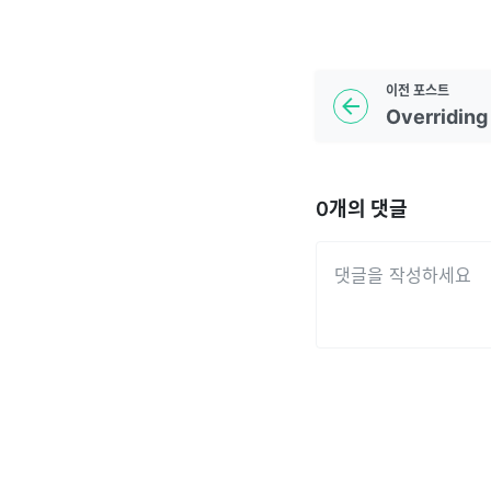
이전
포스트
Overriding
0
개의 댓글