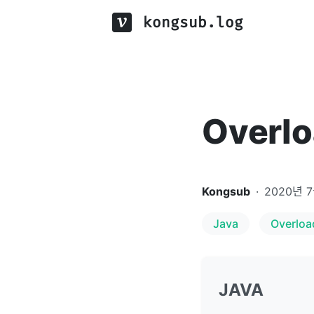
kongsub.log
Overlo
Kongsub
·
2020년 
Java
Overloa
JAVA