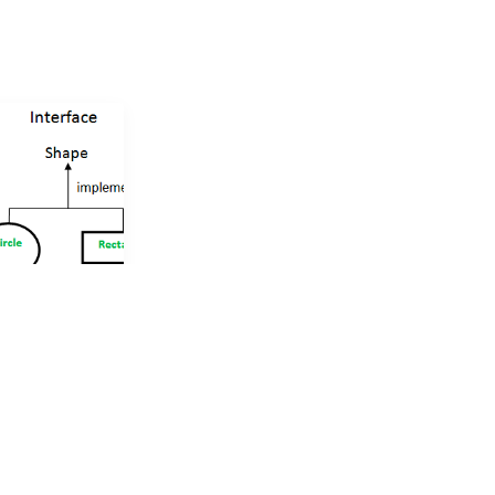
[Java] 추상화 (추상 클래스와 인터페이스)
스들의 공통적인
들어내는 것이다.
서, 공통적인 속
 생성할 수도 있
 속성과 기능을
이고
...
6