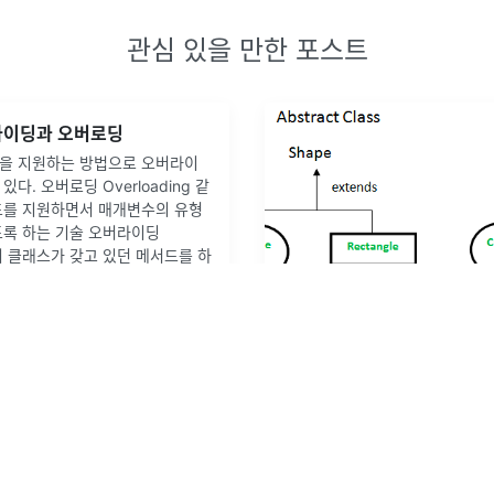
관심 있을 만한 포스트
버라이딩과 오버로딩
을 지원하는 방법으로 오버라이
다. 오버로딩 Overloading 같
드를 지원하면서 매개변수의 유형
도록 하는 기술 오버라이딩
 상위 클래스가 갖고 있던 메서드를 하
재정의하여
...
0
개의 댓글
이미지출처추상화추상화는 클래
요소를 뽑아서 상위 클래스를 만
반드시 상위 클래스일 필요는 없어
성과 기능을 정의한 하위 클래스를
다. 한 마디로 추상화는 공통적인
2022년 5월 16일
·
0
개의 댓글
정의함으로써 코드의 중복을 줄
2
by
kai6666