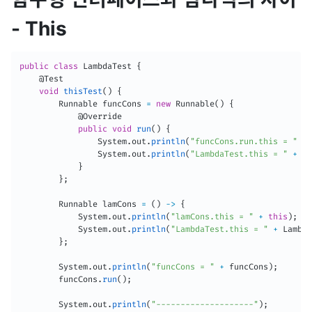
- This
public
class
LambdaTest
{
@Test
void
thisTest
(
)
{
Runnable
 funcCons 
=
new
Runnable
(
)
{
@Override
public
void
run
(
)
{
System
.
out
.
println
(
"funcCons.run.this = "
+
System
.
out
.
println
(
"LambdaTest.this = "
+
La
}
}
;
Runnable
 lamCons 
=
(
)
->
{
System
.
out
.
println
(
"lamCons.this = "
+
this
)
;
System
.
out
.
println
(
"LambdaTest.this = "
+
Lambda
}
;
System
.
out
.
println
(
"funcCons = "
+
 funcCons
)
;
        funcCons
.
run
(
)
;
System
.
out
.
println
(
"--------------------"
)
;