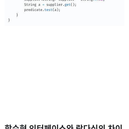
String
 a 
=
 supplier
.
get
(
)
;
        predicate
.
test
(
a
)
;
}
}
함수형 인터페이스와 람다식의 차이