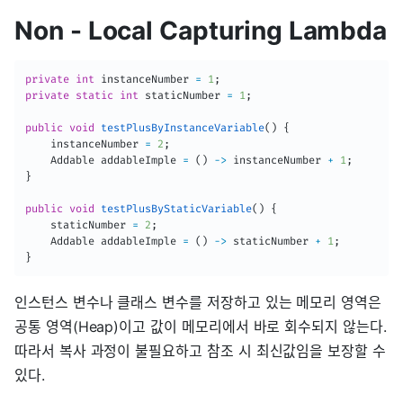
Non - Local Capturing Lambda
private
int
 instanceNumber 
=
1
;
private
static
int
 staticNumber 
=
1
;
public
void
testPlusByInstanceVariable
(
)
{
    instanceNumber 
=
2
;
Addable
 addableImple 
=
(
)
->
 instanceNumber 
+
1
;
}
public
void
testPlusByStaticVariable
(
)
{
    staticNumber 
=
2
;
Addable
 addableImple 
=
(
)
->
 staticNumber 
+
1
;
}
인스턴스 변수나 클래스 변수를 저장하고 있는 메모리 영역은
공통 영역(Heap)이고 값이 메모리에서 바로 회수되지 않는다.
따라서 복사 과정이 불필요하고 참조 시 최신값임을 보장할 수
있다.