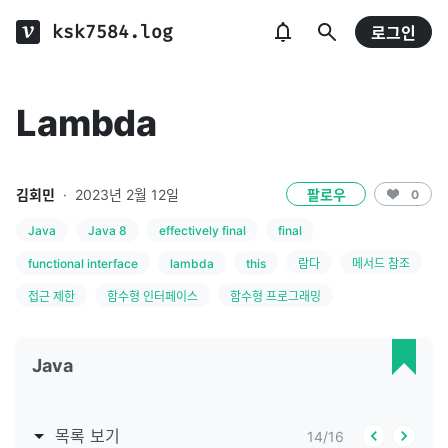
ksk7584.log
로그인
Lambda
김회민
·
2023년 2월 12일
팔로우
0
Java
Java 8
effectively final
final
functional interface
lambda
this
람다
메서드 참조
접근 제한
함수형 인터페이스
함수형 프로그래밍
Java
목록 보기
14
/
16