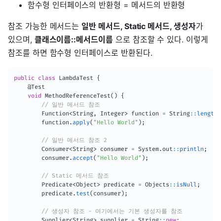
함수형 인터페이스의 반환형 = 메서드의 반환형
참조 가능한 메서드는
일반 메서드, Static 메서드, 생성자
가
있으며,
클래스이름::메서드이름
으로 참조할 수 있다. 이렇게
참조를 하면 함수형 인터페이스로 반환된다.
public
class
LambdaTest
{
@Test
void
MethodReferenceTest
(
)
{
// 일반 메서드 참조
Function
<
String
,
Integer
>
 function 
=
String
:
:
length
;
        function
.
apply
(
"Hello World"
)
;
// 일반 메서드 참조 2
Consumer
<
String
>
 consumer 
=
System
.
out
:
:
println
;
        consumer
.
accept
(
"Hello World"
)
;
// Static 메서드 참조
Predicate
<
Object
>
 predicate 
=
Objects
:
:
isNull
;
        predicate
.
test
(
consumer
)
;
// 생성자 참조 - 여기에서는 기본 생성자를 참조
Supplier
<
String
>
 supplier 
=
String
:
:
new
;