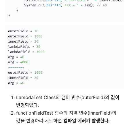
System
.
out
.
println
(
"arg = "
+
 arg
)
;
// 40
}
}
outerField 
=
10
outerField 
=
1000
innerField 
=
20
lambdaField 
=
30
lambdaField 
=
3000
arg 
=
40
arg 
=
4000
--
--
--
--
outerField 
=
1000
innerField 
=
20
arg 
=
40
LambdaTest Class의 맴버 변수(outerField)의
값이
변경
되었다.
functionFieldTest 함수의 지역 변수(innerField)의
값을 변경하려 시도하면
컴파일 에러가 발생
한다.