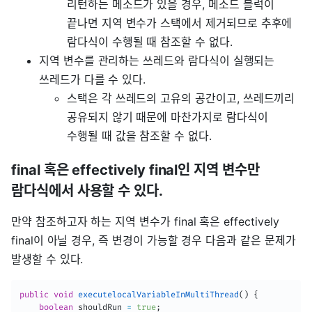
리턴하는 메소드가 있을 경우, 메소드 블럭이
끝나면 지역 변수가 스택에서 제거되므로 추후에
람다식이 수행될 때 참조할 수 없다.
지역 변수를 관리하는 쓰레드와 람다식이 실행되는
쓰레드가 다를 수 있다.
스택은 각 쓰레드의 고유의 공간이고, 쓰레드끼리
공유되지 않기 때문에 마찬가지로 람다식이
수행될 때 값을 참조할 수 없다.
final 혹은 effectively final인 지역 변수만
람다식에서 사용할 수 있다.
만약 참조하고자 하는 지역 변수가 final 혹은 effectively
final이 아닐 경우, 즉 변경이 가능할 경우 다음과 같은 문제가
발생할 수 있다.
public
void
executelocalVariableInMultiThread
(
)
{
boolean
 shouldRun 
=
true
;