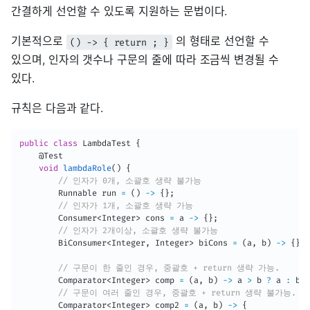
간결하게 선언할 수 있도록 지원하는 문법이다.
기본적으로
의 형태로 선언할 수
() -> { return ; }
있으며, 인자의 갯수나 구문의 줄에 따라 조금씩 변경될 수
있다.
규칙은 다음과 같다.
public
class
LambdaTest
{
@Test
void
lambdaRole
(
)
{
// 인자가 0개, 소괄호 생략 불가능
Runnable
 run 
=
(
)
->
{
}
;
// 인자가 1개, 소괄호 생략 가능
Consumer
<
Integer
>
 cons 
=
 a 
->
{
}
;
// 인자가 2개이상, 소괄호 생략 불가능
BiConsumer
<
Integer
,
Integer
>
 biCons 
=
(
a
,
 b
)
->
{
}
;
// 구문이 한 줄인 경우, 중괄호 + return 생략 가능.
Comparator
<
Integer
>
 comp 
=
(
a
,
 b
)
->
 a 
>
 b 
?
 a 
:
 b
;
// 구문이 여러 줄인 경우, 중괄호 + return 생략 불가능.
Comparator
<
Integer
>
 comp2 
=
(
a
,
 b
)
->
{