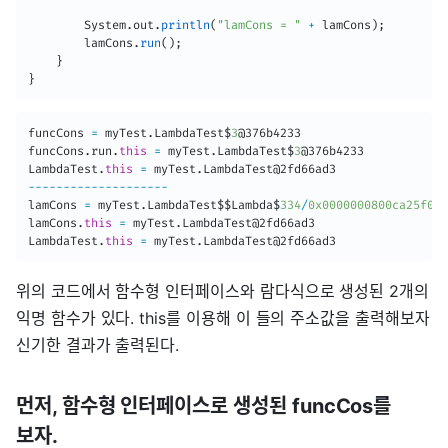
System
.
out
.
println
(
"lamCons = "
+
 lamCons
)
;
        lamCons
.
run
(
)
;
}
}
funcCons 
=
 myTest
.
LambdaTest
$
3
@376b4233
funcCons
.
run
.
this
=
 myTest
.
LambdaTest
$
3
@376b4233
LambdaTest
.
this
=
 myTest
.
LambdaTest
@2fd66ad3
--
--
--
--
--
--
--
--
--
--
lamCons 
=
 myTest
.
LambdaTest
$$
Lambda
$
334
/
0x0000000800ca25f0
@5
lamCons
.
this
=
 myTest
.
LambdaTest
@2fd66ad3
LambdaTest
.
this
=
 myTest
.
LambdaTest
@2fd66ad3
위의 코드에서 함수형 인터페이스와 람다식으로 생성된 2개의
익명 함수가 있다. this를 이용해 이 들의 주소값을 출력해보자
신기한 결과가 출력된다.
먼저, 함수형 인터페이스로 생성된 funcCos를
보자.