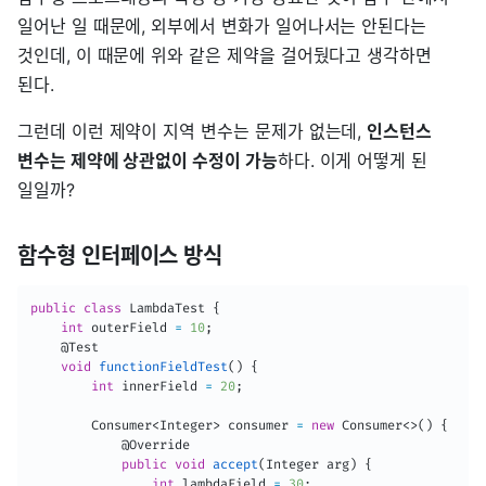
일어난 일 때문에, 외부에서 변화가 일어나서는 안된다는
것인데, 이 때문에 위와 같은 제약을 걸어뒀다고 생각하면
된다.
그런데 이런 제약이 지역 변수는 문제가 없는데,
인스턴스
변수는 제약에 상관없이 수정이 가능
하다. 이게 어떻게 된
일일까?
함수형 인터페이스 방식
public
class
LambdaTest
{
int
 outerField 
=
10
;
@Test
void
functionFieldTest
(
)
{
int
 innerField 
=
20
;
Consumer
<
Integer
>
 consumer 
=
new
Consumer
<
>
(
)
{
@Override
public
void
accept
(
Integer
 arg
)
{
int
 lambdaField 
=
30
;