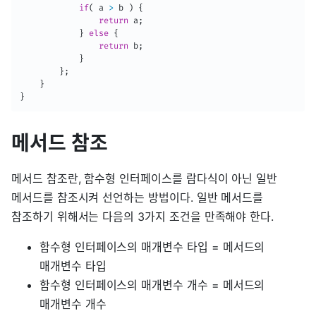
if
(
 a 
>
 b 
)
{
return
 a
;
}
else
{
return
 b
;
}
}
;
}
}
메서드 참조
메서드 참조란, 함수형 인터페이스를 람다식이 아닌 일반
메서드를 참조시켜 선언하는 방법이다. 일반 메서드를
참조하기 위해서는 다음의 3가지 조건을 만족해야 한다.
함수형 인터페이스의 매개변수 타입 = 메서드의
매개변수 타입
함수형 인터페이스의 매개변수 개수 = 메서드의
매개변수 개수