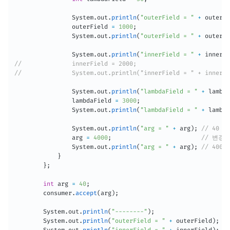
System
.
out
.
println
(
"outerField = "
+
 outerFi
                outerField 
=
1000
;
System
.
out
.
println
(
"outerField = "
+
 outerFi
System
.
out
.
println
(
"innerField = "
+
 innerFi
//              innerField = 2000;                       
//              System.out.println("innerField = " + inn
System
.
out
.
println
(
"lambdaField = "
+
 lambda
                lambdaField 
=
3000
;
System
.
out
.
println
(
"lambdaField = "
+
 lambda
System
.
out
.
println
(
"arg = "
+
 arg
)
;
// 40
                arg 
=
4000
;
// 변경
System
.
out
.
println
(
"arg = "
+
 arg
)
;
// 4000
}
}
;
int
 arg 
=
40
;
        consumer
.
accept
(
arg
)
;
System
.
out
.
println
(
"--------"
)
;
System
.
out
.
println
(
"outerField = "
+
 outerField
)
;
//
System
.
out
.
println
(
"innerField = "
+
 innerField
)
;
//