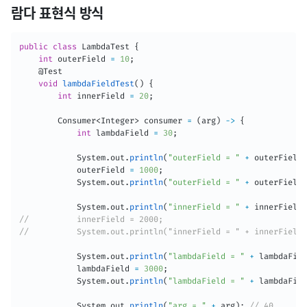
람다 표현식 방식
public
class
LambdaTest
{
int
 outerField 
=
10
;
@Test
void
lambdaFieldTest
(
)
{
int
 innerField 
=
20
;
Consumer
<
Integer
>
 consumer 
=
(
arg
)
->
{
int
 lambdaField 
=
30
;
System
.
out
.
println
(
"outerField = "
+
 outerField
)
            outerField 
=
1000
;
System
.
out
.
println
(
"outerField = "
+
 outerField
)
System
.
out
.
println
(
"innerField = "
+
 innerField
)
//          innerField = 2000;                           
//          System.out.println("innerField = " + innerFi
System
.
out
.
println
(
"lambdaField = "
+
 lambdaFiel
            lambdaField 
=
3000
;
System
.
out
.
println
(
"lambdaField = "
+
 lambdaFiel
System
.
out
.
println
(
"arg = "
+
 arg
)
;
// 40