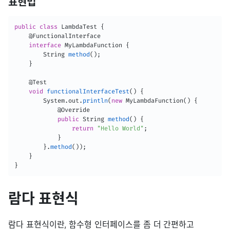
표현법
public
class
LambdaTest
{
@FunctionalInterface
interface
MyLambdaFunction
{
String
method
(
)
;
}
@Test
void
functionalInterfaceTest
(
)
{
System
.
out
.
println
(
new
MyLambdaFunction
(
)
{
@Override
public
String
method
(
)
{
return
"Hello World"
;
}
}
.
method
(
)
)
;
}
}
람다 표현식
람다 표현식이란, 함수형 인터페이스를 좀 더 간편하고