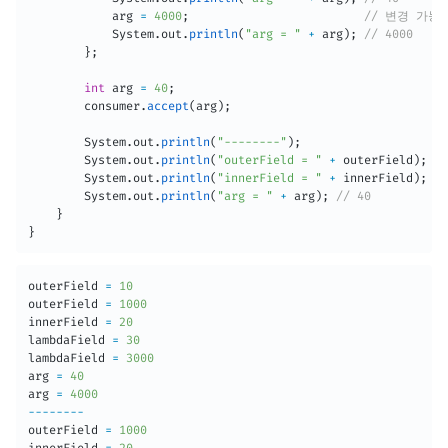
            arg 
=
4000
;
// 변경 가능
System
.
out
.
println
(
"arg = "
+
 arg
)
;
// 4000
}
;
int
 arg 
=
40
;
        consumer
.
accept
(
arg
)
;
System
.
out
.
println
(
"--------"
)
;
System
.
out
.
println
(
"outerField = "
+
 outerField
)
;
//
System
.
out
.
println
(
"innerField = "
+
 innerField
)
;
//
System
.
out
.
println
(
"arg = "
+
 arg
)
;
// 40
}
}
outerField 
=
10
outerField 
=
1000
innerField 
=
20
lambdaField 
=
30
lambdaField 
=
3000
arg 
=
40
arg 
=
4000
--
--
--
--
outerField 
=
1000
innerField 
=
20