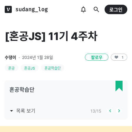
sudang_log
로그인
[혼공JS] 11기 4주차
수댕이
·
2024년 1월 28일
팔로우
1
혼공
혼공JS
혼공학습단
혼공학습단
목록 보기
13
/
15