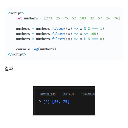
<
script
>
let
 numbers 
=
[
273
,
25
,
75
,
52
,
103
,
32
,
57
,
24
,
76
]
	numbers 
=
 numbers
.
filter
(
(
x
)
=>
 x 
%
2
===
1
)
	numbers 
=
 numbers
.
filter
(
(
x
)
=>
 x 
<=
100
)
	numbers 
=
 numbers
.
filter
(
(
x
)
=>
 x 
%
5
===
0
)
	console
.
log
(
numbers
)
<
/
script
>
결과