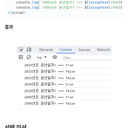
	console
.
log
(
`
2000년은 윤년일까? === 
${
isLeapYear
(
2000
)
}
`
)
	console
.
log
(
`
1900년은 윤년일까? === 
${
isLeapYear
(
1900
)
}
`
)
<
/
script
>
결과
선택 미션