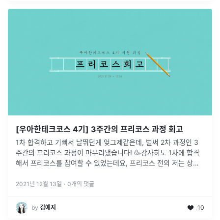
[우아한테크코스 4기] 3주간의 프리코스 과정 회고
1차 합격하고 기뻐서 날뛰던게 엊그제같은데, 벌써 2차 과정인 3
주간의 프리코스 과정이 마무리됐습니다! 🥳감사히도 1차에 합격
해서 프리코스를 참여할 수 있었는데요, 프리코스 전의 저는 상상
할 수도 없을만큼 3주라는 짧은 시간동안 정말 많은 성장을 했습니
다. 선발 과정
...
2021년 12월 13일
·
0
개의 댓글
by
김예지
10