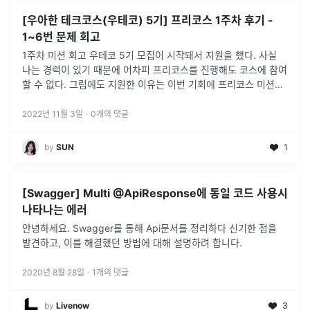
[우아한 테크코스(우테코) 5기] 프리코스 1주차 후기 -
1~6번 문제 회고
1주차 미션 회고 우테코 5기 모집이 시작돼서 지원을 했다. 사실
나는 경력이 있기 때문에 어차피 프리코스를 진행해도 코스에 참여
할 수 없다. 그럼에도 지원한 이유는 이번 기회에 프리코스 미션들
을 진행하면서 실력을 쌓고 싶어서였다. 그리고 실제로 문제를 풀
면서 정말
...
2022년 11월 3일
·
0
개의 댓글
by
SUN
1
[Swagger] Multi @ApiResponse에 동일 코드 사용시
나타나는 에러
안녕하세요. Swagger를 통해 Api문서를 정리하다 신기한 점을
발견하고, 이를 해결했던 방법에 대해 설명하려 합니다.
2020년 8월 28일
·
1
개의 댓글
by
Livenow
3