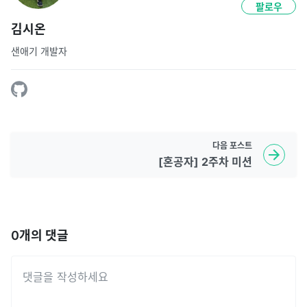
팔로우
김시온
샌애기 개발자
다음
포스트
[혼공자] 2주차 미션
0
개의 댓글