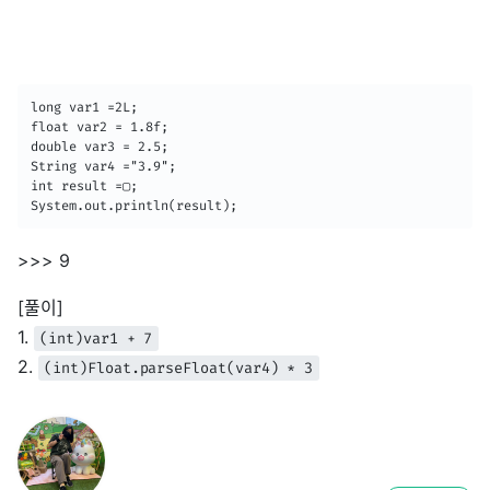
long var1 =2L;

float var2 = 1.8f;

double var3 = 2.5;

String var4 ="3.9";

int result =▢;

System.out.println(result);
>>> 9
[풀이]
1.
(int)var1 + 7
2.
(int)Float.parseFloat(var4) * 3