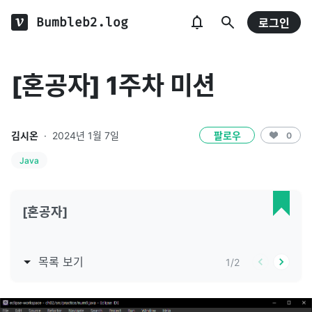
Bumbleb2.log
로그인
[혼공자] 1주차 미션
김시온
·
2024년 1월 7일
팔로우
0
Java
[혼공자]
목록 보기
1
/
2