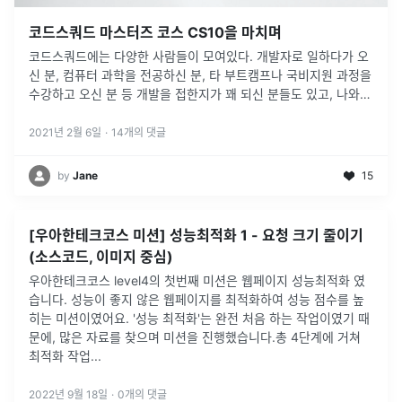
코드스쿼드 마스터즈 코스 CS10을 마치며
코드스쿼드에는 다양한 사람들이 모여있다. 개발자로 일하다가 오
신 분, 컴퓨터 과학을 전공하신 분, 타 부트캠프나 국비지원 과정을
수강하고 오신 분 등 개발을 접한지가 꽤 되신 분들도 있고, 나와
같이 전혀 다른 전공 또는 직군에 있다가 코드스쿼드를 통해 처음
으로 개발자
...
2021년 2월 6일
·
14
개의 댓글
by
Jane
15
[우아한테크코스 미션] 성능최적화 1 - 요청 크기 줄이기
(소스코드, 이미지 중심)
우아한테크코스 level4의 첫번째 미션은 웹페이지 성능최적화 였
습니다. 성능이 좋지 않은 웹페이지를 최적화하여 성능 점수를 높
히는 미션이였어요. '성능 최적화'는 완전 처음 하는 작업이였기 때
문에, 많은 자료를 찾으며 미션을 진행했습니다.총 4단계에 거쳐
최적화 작업
...
2022년 9월 18일
·
0
개의 댓글