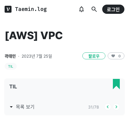
Taemin.log
로그인
[AWS] VPC
곽태민
·
2023년 7월 25일
팔로우
0
TIL
TIL
목록 보기
31
/
78