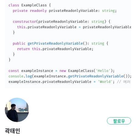
class
ExampleClass
{
private
readonly
 privateReadonlyVariable
:
string
;
constructor
(
privateReadonlyVariable
:
string
)
{
this
.
privateReadonlyVariable 
=
 privateReadonlyVariable
;
}
public
getPrivateReadonlyVariable
(
)
:
string
{
return
this
.
privateReadonlyVariable
;
}
}
const
 exampleInstance 
=
new
ExampleClass
(
'Hello'
)
;
console
.
log
(
exampleInstance
.
getPrivateReadonlyVariable
(
)
)
;
/
exampleInstance
.
privateReadonlyVariable 
=
'World'
;
// 에러: C
팔로우
곽태민