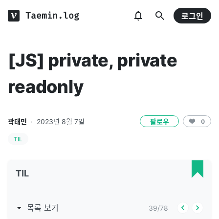
Taemin.log
로그인
[JS] private, private
readonly
곽태민
·
2023년 8월 7일
팔로우
0
TIL
TIL
목록 보기
39
/
78