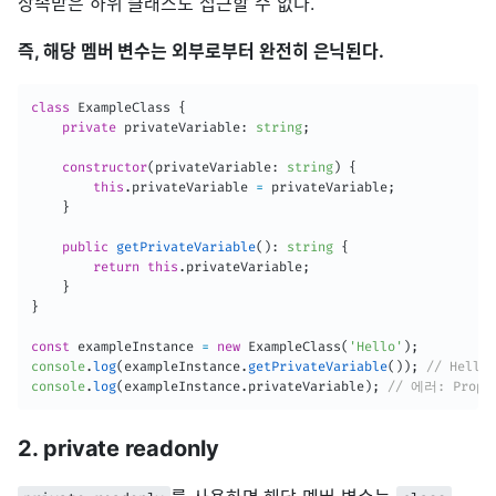
상속받은 하위 클래스도 접근할 수 없다.
즉, 해당 멤버 변수는 외부로부터 완전히 은닉된다.
class
ExampleClass
{
private
 privateVariable
:
string
;
constructor
(
privateVariable
:
string
)
{
this
.
privateVariable 
=
 privateVariable
;
}
public
getPrivateVariable
(
)
:
string
{
return
this
.
privateVariable
;
}
}
const
 exampleInstance 
=
new
ExampleClass
(
'Hello'
)
;
console
.
log
(
exampleInstance
.
getPrivateVariable
(
)
)
;
// Hello;
console
.
log
(
exampleInstance
.
privateVariable
)
;
// 에러: Proper
2. private readonly