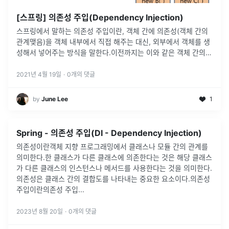
[스프링] 의존성 주입(Dependency Injection)
스프링에서 말하는 의존성 주입이란, 객체 간에 의존성(객체 간의
관계맺음)을 객체 내부에서 직접 해주는 대신, 외부에서 객체를 생
성해서 넣어주는 방식을 말한다.이전까지는 이와 같은 객체 간의
의존성 설정을 1) A 클래스 내에서 B 객체를 new B()를 통해 생성
해서
...
2021년 4월 19일
·
0
개의 댓글
by
June Lee
1
Spring - 의존성 주입(DI - Dependency Injection)
의존성이란객체 지향 프로그래밍에서 클래스나 모듈 간의 관계를
의미한다.한 클래스가 다른 클래스에 의존한다는 것은 해당 클래스
가 다른 클래스의 인스턴스나 메서드를 사용한다는 것을 의미한다.
의존성은 클래스 간의 결합도를 나타내는 중요한 요소이다.의존성
주입이란의존성 주입
...
2023년 8월 20일
·
0
개의 댓글